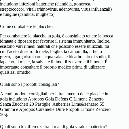
includono infezioni batteriche (clamidia, gonorrea,
streptococco), virali (rhinovirus, adenovirus, virus influenzali)
e fungine (candida, mughetto).
Come combattere le placche?
Per combattere le placche in gola, è consigliato tenere la bocca
idratata e riposare per favorire il sistema immunitario. Inoltre,
esistono vari rimedi naturali che possono essere utilizzati, tra
cui l’aceto di sidro di mele, l’aglio, la camomilla, il fieno
greco, i gargarismi con acqua salata e bicarbonato di sodio, il
lapacho, il miele, la salvia e il timo, il zenzero e il limone. È
importante consultare il proprio medico prima di utilizzare
qualsiasi rimedio.
Quali sono i prodotti consigliati?
Alcuni prodotti consigliati per il trattamento delle placche in
gola includono Apropos Gola Defens C Limone Zenzero
Senza Zuccheri 20 Pastiglie, Anberries Lime&zenzero 55
Grammi e Apropos Caramelle Dure Propoli Limone Zenzero
50g.
Quali sono le differenze tra il mal di gola virale e batterico?