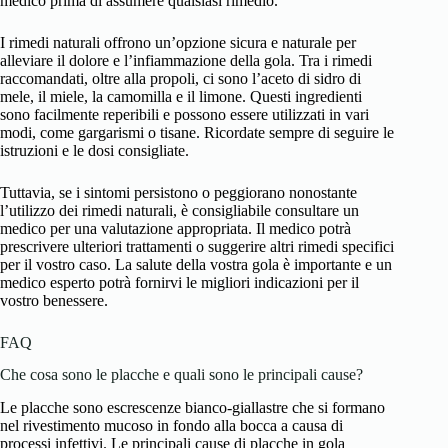
medico prima di assumere qualsiasi rimedio.
I rimedi naturali offrono un’opzione sicura e naturale per
alleviare il dolore e l’infiammazione della gola. Tra i rimedi
raccomandati, oltre alla propoli, ci sono l’aceto di sidro di
mele, il miele, la camomilla e il limone. Questi ingredienti
sono facilmente reperibili e possono essere utilizzati in vari
modi, come gargarismi o tisane. Ricordate sempre di seguire le
istruzioni e le dosi consigliate.
Tuttavia, se i sintomi persistono o peggiorano nonostante
l’utilizzo dei rimedi naturali, è consigliabile consultare un
medico per una valutazione appropriata. Il medico potrà
prescrivere ulteriori trattamenti o suggerire altri rimedi specifici
per il vostro caso. La salute della vostra gola è importante e un
medico esperto potrà fornirvi le migliori indicazioni per il
vostro benessere.
FAQ
Che cosa sono le placche e quali sono le principali cause?
Le placche sono escrescenze bianco-giallastre che si formano
nel rivestimento mucoso in fondo alla bocca a causa di
processi infettivi. Le principali cause di placche in gola