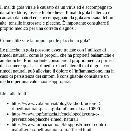
Il mal di gola virale è causato da un virus ed è accompagnato
da raffreddore, tosse e febbre lieve. Il mal di gola batterico è
causato da batteri ed è accompagnato da gola arrossata, febbre
alta, tonsille ingrossate e placche. È importante consultare il
proprio medico per una corretta diagnosi.
Come utilizzare la propoli per le placche in gola?
Le placche in gola possono essere trattate con l’utilizzo di
rimedi naturali, come la propoli, che ha proprietà balsamiche e
antibiotiche. È importante consultare il proprio medico prima
di assumere qualsiasi rimedio. Combattere il mal di gola con
rimedi naturali può alleviare il dolore e l’infiammazione, ma in
caso di persistenza dei sintomi è consigliabile consultare un
medico per una valutazione appropriata.
Link alle fonti
https://www.volafarma.it/blog/Addio-bruciore!-5-
rimedi-naturali-per-la-gola-infiammata-ar-10890
https://www.topfarmacia.it/enciclopedia/cura-e-
prevenzione/placche-rimedi-naturali
https://www.farmaciauno.it/blog/post/rimedi-contro-il-
mal-di-gola-quelli-naturali-piu-efficaci.html