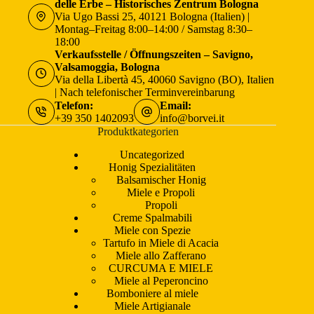
delle Erbe – Historisches Zentrum Bologna
Via Ugo Bassi 25, 40121 Bologna (Italien) |
Montag–Freitag 8:00–14:00 / Samstag 8:30–
18:00
Verkaufsstelle / Öffnungszeiten – Savigno,
Valsamoggia, Bologna
Via della Libertà 45, 40060 Savigno (BO), Italien
| Nach telefonischer Terminvereinbarung
Telefon:
Email:
+39 350 1402093
info@borvei.it
Produktkategorien
Uncategorized
Honig Spezialitäten
Balsamischer Honig
Miele e Propoli
Propoli
Creme Spalmabili
Miele con Spezie
Tartufo in Miele di Acacia
Miele allo Zafferano
CURCUMA E MIELE
Miele al Peperoncino
Bomboniere al miele
Miele Artigianale