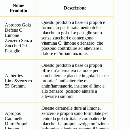
Nome
Descrizione
Prodotto
Questo prodotto a base di propoli è
Apropos Gola
formulato per il trattamento delle
Defens C
placche in gola. Le pastiglie sono
Limone
senza zuccheri e contengono
Zenzero Senza
vitamina C, limone e zenzero, che
Zuccheri 20
possono contribuire ad alleviare il
Pastiglie
dolore e l’infiammazione.
Questo prodotto a base di propoli
offre un’alternativa naturale per
Anberries
combattere le placche in gola. Le sue
Lime&zenzero
proprietà antibatteriche e
55 Grammi
antinfiammatorie, insieme al lime e
allo zenzero, possono aiutare a
alleviare i sintomi.
Queste caramelle dure al limone,
Apropos
zenzero e propoli sono formulate per
Caramelle
lenire la gola irritata e combattere le
Dure Propoli
placche. La propoli svolge un’azione
Limone
balsamica e lenitiva, mentre il limone