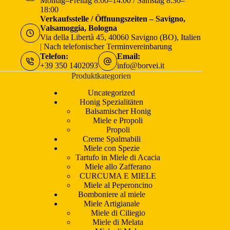
Montag–Freitag 8:00–14:00 / Samstag 8:30–
18:00
Verkaufsstelle / Öffnungszeiten – Savigno,
Valsamoggia, Bologna
Via della Libertà 45, 40060 Savigno (BO), Italien
| Nach telefonischer Terminvereinbarung
Telefon:
Email:
+39 350 1402093
info@borvei.it
Produktkategorien
Uncategorized
Honig Spezialitäten
Balsamischer Honig
Miele e Propoli
Propoli
Creme Spalmabili
Miele con Spezie
Tartufo in Miele di Acacia
Miele allo Zafferano
CURCUMA E MIELE
Miele al Peperoncino
Bomboniere al miele
Miele Artigianale
Miele di Ciliegio
Miele di Melata