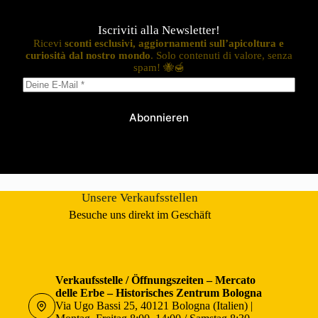
Iscriviti alla Newsletter!
Ricevi
sconti esclusivi, aggiornamenti sull’apicoltura e
curiosità dal nostro mondo
. Solo contenuti di valore, senza
spam! 🐝🍯
Abonnieren
Unsere Verkaufsstellen
Besuche uns direkt im Geschäft
Verkaufsstelle / Öffnungszeiten – Mercato
delle Erbe – Historisches Zentrum Bologna
Via Ugo Bassi 25, 40121 Bologna (Italien) |