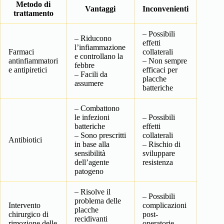
Metodo di
Vantaggi
Inconvenienti
trattamento
– Possibili
– Riducono
effetti
l’infiammazione
Farmaci
collaterali
e controllano la
antinfiammatori
– Non sempre
febbre
e antipiretici
efficaci per
– Facili da
placche
assumere
batteriche
– Combattono
le infezioni
– Possibili
batteriche
effetti
– Sono prescritti
collaterali
Antibiotici
in base alla
– Rischio di
sensibilità
sviluppare
dell’agente
resistenza
patogeno
– Risolve il
– Possibili
problema delle
Intervento
complicazioni
placche
chirurgico di
post-
recidivanti
rimozione delle
operatorie