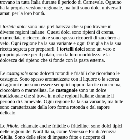
trovano in tutta Italia durante il periodo di Carnevale. Ognuno
ha la propria versione regionale, ma tutti sono dolci universali
amati per la loro bontà.
I
tortelli dolci
sono una prelibatezza che si può trovare in
diverse regioni italiane. Questi dolci sono ripieni di crema,
marmellata o cioccolato e sono spesso ricoperti di zucchero a
velo. Ogni regione ha la sua variante e ogni famiglia ha la sua
ricetta segreta per prepararli. I
tortelli dolci
sono un vero e
proprio piacere per il palato, con la loro morbidezza e la
dolcezza del ripieno che si fonde con la pasta esterna.
Le
castagnole
sono dolcetti rotondi e friabili che ricordano le
castagne. Sono spesso aromatizzate con il liquore o la scorza
di agrumi e possono essere semplici oppure farcite con crema,
cioccolato o marmellata. Le
castagnole
sono un dolce
tradizionale che si trova in molte regioni italiane durante il
periodo di Carnevale. Ogni regione ha la sua variante, ma tutte
sono caratterizzate dalla loro forma rotonda e dal sapore
delicato.
Le
fritole
, chiamate anche frittelle o frittelline, sono dolci tipici
delle regioni del Nord Italia, come Venezia e Friuli-Venezia
Giulia. Sono delle sfere di impasto fritte e ricoperte di