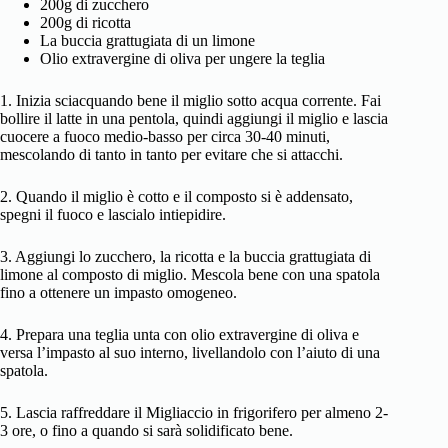
200g di zucchero
200g di ricotta
La buccia grattugiata di un limone
Olio extravergine di oliva per ungere la teglia
1. Inizia sciacquando bene il miglio sotto acqua corrente. Fai
bollire il latte in una pentola, quindi aggiungi il miglio e lascia
cuocere a fuoco medio-basso per circa 30-40 minuti,
mescolando di tanto in tanto per evitare che si attacchi.
2. Quando il miglio è cotto e il composto si è addensato,
spegni il fuoco e lascialo intiepidire.
3. Aggiungi lo zucchero, la ricotta e la buccia grattugiata di
limone al composto di miglio. Mescola bene con una spatola
fino a ottenere un impasto omogeneo.
4. Prepara una teglia unta con olio extravergine di oliva e
versa l’impasto al suo interno, livellandolo con l’aiuto di una
spatola.
5. Lascia raffreddare il Migliaccio in frigorifero per almeno 2-
3 ore, o fino a quando si sarà solidificato bene.