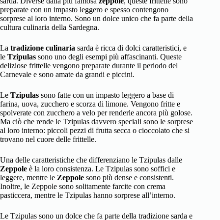
sarda. Diverse dalla più famosa
zeppole
, queste frittelle sono
preparate con un impasto leggero e spesso contengono
sorprese al loro interno. Sono un dolce unico che fa parte della
cultura culinaria della Sardegna.
La
tradizione culinaria
sarda è ricca di dolci caratteristici, e
le
Tzipulas
sono uno degli esempi più affascinanti. Queste
deliziose frittelle vengono preparate durante il periodo del
Carnevale e sono amate da grandi e piccini.
Le
Tzipulas
sono fatte con un impasto leggero a base di
farina, uova, zucchero e scorza di limone. Vengono fritte e
spolverate con zucchero a velo per renderle ancora più golose.
Ma ciò che rende le Tzipulas davvero speciali sono le sorprese
al loro interno: piccoli pezzi di frutta secca o cioccolato che si
trovano nel cuore delle frittelle.
Una delle caratteristiche che differenziano le Tzipulas dalle
Zeppole
è la loro consistenza. Le Tzipulas sono soffici e
leggere, mentre le
Zeppole
sono più dense e consistenti.
Inoltre, le Zeppole sono solitamente farcite con crema
pasticcera, mentre le Tzipulas hanno sorprese all’interno.
Le Tzipulas sono un dolce che fa parte della tradizione sarda e