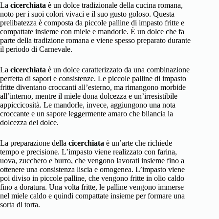
La
cicerchiata
è un dolce tradizionale della cucina romana,
noto per i suoi colori vivaci e il suo gusto goloso. Questa
prelibatezza è composta da piccole palline di impasto fritte e
compattate insieme con miele e mandorle. È un dolce che fa
parte della tradizione romana e viene spesso preparato durante
il periodo di Carnevale.
La
cicerchiata
è un dolce caratterizzato da una combinazione
perfetta di sapori e consistenze. Le piccole palline di impasto
fritte diventano croccanti all’esterno, ma rimangono morbide
all’interno, mentre il miele dona dolcezza e un’irresistibile
appiccicosità. Le mandorle, invece, aggiungono una nota
croccante e un sapore leggermente amaro che bilancia la
dolcezza del dolce.
La preparazione della
cicerchiata
è un’arte che richiede
tempo e precisione. L’impasto viene realizzato con farina,
uova, zucchero e burro, che vengono lavorati insieme fino a
ottenere una consistenza liscia e omogenea. L’impasto viene
poi diviso in piccole palline, che vengono fritte in olio caldo
fino a doratura. Una volta fritte, le palline vengono immerse
nel miele caldo e quindi compattate insieme per formare una
sorta di torta.