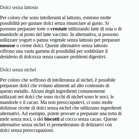
Dolci senza lattosio
Per coloro che sono intolleranti al lattosio, esistono molte
possibilità per gustare dolci senza rinunciare al gusto. Si
possono preparare torte o
crostate
utilizzando latte di soia o di
mandorle al posto del latte vaccino. In alternativa, si possono
utilizzare yogurt o panna vegetale senza lattosio per preparare
mousse
o creme dolci. Queste alternative senza lattosio
offrono una vasta gamma di possibilità per soddisfare il
desiderio di dolcezza senza causare problemi digestivi.
Dolci senza nichel
Per coloro che soffrono di intolleranza al nichel, è possibile
preparare dolci che evitano alimenti ad alto contenuto di
questo metallo. Alcuni degli ingredienti comunemente
utilizzati nei dolci che sono ricchi di nichel sono le noci, le
mandorle e il cacao. Ma non preoccupatevi, ci sono molte
deliziose ricette di dolci senza nichel che utilizzano ingredienti
alternativi. Ad esempio, potete provare a preparare una torta di
mele senza noci, o dei
biscotti
al cocco senza cacao. Queste
alternative senza nichel vi permetteranno di deliziarvi con
dolci senza preoccupazioni.