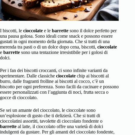
I biscotti, le
cioccolate
e le
barrette
sono il dolce perfetto per
una pausa golosa. Sono ideali come snack e possono essere
gustati in ogni momento della giornata. Che si tratti di una
merenda tra pasti o di un dolce dopo cena, biscotti,
cioccolate
e
barrette
sono una tentazione irresistibile per i golosi di
dolci.
Per i fan dei biscotti croccanti, ci sono infinite varianti da
sperimentare. Dalle classiche
cioccolate
chip ai biscotti al
burro, dalle fragranti frolline ai biscotti al cocco, c’è un
biscotto per ogni preferenza. Sono facili da cucinare e possono
essere personalizzati con l’aggiunta di noci, frutta secca o
gocce di cioccolato.
Se sei un amante del cioccolato, le cioccolate sono
un’esplosione di gusto che ti delizierà. Che si tratti di
cioccolatini assortiti, tavolette di cioccolato fondente o
barrette
al latte, il cioccolato offre una varietà di dolci
indulgenti da gustare. Per gli amanti del cioccolato fondente,