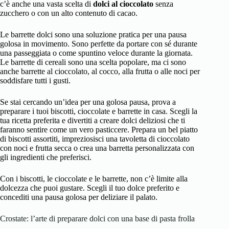
c’è anche una vasta scelta di
dolci al cioccolato
senza
zucchero o con un alto contenuto di cacao.
Le barrette dolci sono una soluzione pratica per una pausa
golosa in movimento. Sono perfette da portare con sé durante
una passeggiata o come spuntino veloce durante la giornata.
Le barrette di cereali sono una scelta popolare, ma ci sono
anche barrette al cioccolato, al cocco, alla frutta o alle noci per
soddisfare tutti i gusti.
Se stai cercando un’idea per una golosa pausa, prova a
preparare i tuoi biscotti, cioccolate e barrette in casa. Scegli la
tua ricetta preferita e divertiti a creare dolci deliziosi che ti
faranno sentire come un vero pasticcere. Prepara un bel piatto
di biscotti assortiti, impreziosisci una tavoletta di cioccolato
con noci e frutta secca o crea una barretta personalizzata con
gli ingredienti che preferisci.
Con i biscotti, le cioccolate e le barrette, non c’è limite alla
dolcezza che puoi gustare. Scegli il tuo dolce preferito e
concediti una pausa golosa per deliziare il palato.
Crostate: l’arte di preparare dolci con una base di pasta frolla