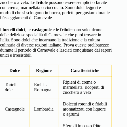
zucchero a velo. Le
fritole
possono essere semplici o farcite
con crema, marmellata o cioccolato. Sono dolci leggeri e
morbidi che si sciolgono in bocca, perfetti per gustare durante
i festeggiamenti di Carnevale.
I
tortelli dolci
, le
castagnole
e le
fritole
sono solo alcune
delle deliziose specialità di Carnevale che puoi trovare in
Italia. Sono dolci che incarnano la tradizione e la cultura
culinaria di diverse regioni italiane. Prova queste prelibatezze
durante il periodo di Carnevale e lasciati conquistare dai sapori
unici e irresistibili.
Dolce
Regione
Caratteristiche
Ripieni di crema o
Tortelli
Emilia-
marmellata, ricoperti di
dolci
Romagna
zucchero a velo
Dolcetti rotondi e friabili
Castagnole
Lombardia
aromatizzati con liquore
o agrumi
Sfere di impasto fritte