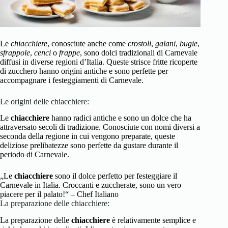
Le
chiacchiere
, conosciute anche come
crostoli
,
galani
,
bugie
,
sfrappole
,
cenci
o
frappe
, sono dolci tradizionali di Carnevale
diffusi in diverse regioni d’Italia. Queste strisce fritte ricoperte
di zucchero hanno origini antiche e sono perfette per
accompagnare i festeggiamenti di Carnevale.
Le origini delle chiacchiere:
Le
chiacchiere
hanno radici antiche e sono un dolce che ha
attraversato secoli di tradizione. Conosciute con nomi diversi a
seconda della regione in cui vengono preparate, queste
deliziose prelibatezze sono perfette da gustare durante il
periodo di Carnevale.
„Le
chiacchiere
sono il dolce perfetto per festeggiare il
Carnevale in Italia. Croccanti e zuccherate, sono un vero
piacere per il palato!“ – Chef Italiano
La preparazione delle chiacchiere:
La preparazione delle
chiacchiere
è relativamente semplice e