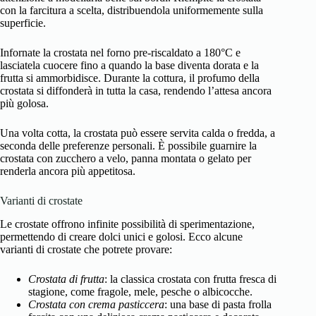
con la farcitura a scelta, distribuendola uniformemente sulla
superficie.
Infornate la crostata nel forno pre-riscaldato a 180°C e
lasciatela cuocere fino a quando la base diventa dorata e la
frutta si ammorbidisce. Durante la cottura, il profumo della
crostata si diffonderà in tutta la casa, rendendo l’attesa ancora
più golosa.
Una volta cotta, la crostata può essere servita calda o fredda, a
seconda delle preferenze personali. È possibile guarnire la
crostata con zucchero a velo, panna montata o gelato per
renderla ancora più appetitosa.
Varianti di crostate
Le crostate offrono infinite possibilità di sperimentazione,
permettendo di creare dolci unici e golosi. Ecco alcune
varianti di crostate che potrete provare:
Crostata di frutta
: la classica crostata con frutta fresca di
stagione, come fragole, mele, pesche o albicocche.
Crostata con crema pasticcera
: una base di pasta frolla