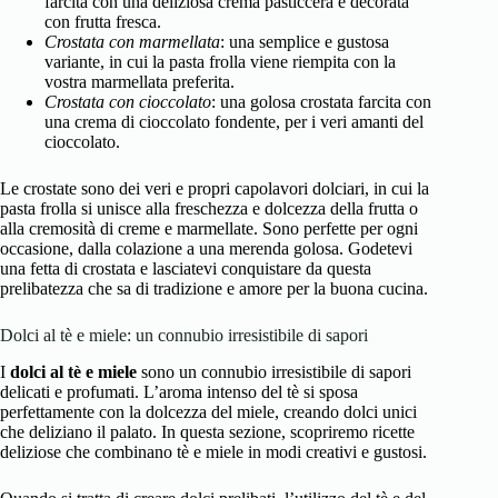
farcita con una deliziosa crema pasticcera e decorata
con frutta fresca.
Crostata con marmellata
: una semplice e gustosa
variante, in cui la pasta frolla viene riempita con la
vostra marmellata preferita.
Crostata con cioccolato
: una golosa crostata farcita con
una crema di cioccolato fondente, per i veri amanti del
cioccolato.
Le crostate sono dei veri e propri capolavori dolciari, in cui la
pasta frolla si unisce alla freschezza e dolcezza della frutta o
alla cremosità di creme e marmellate. Sono perfette per ogni
occasione, dalla colazione a una merenda golosa. Godetevi
una fetta di crostata e lasciatevi conquistare da questa
prelibatezza che sa di tradizione e amore per la buona cucina.
Dolci al tè e miele: un connubio irresistibile di sapori
I
dolci al tè e miele
sono un connubio irresistibile di sapori
delicati e profumati. L’aroma intenso del tè si sposa
perfettamente con la dolcezza del miele, creando dolci unici
che deliziano il palato. In questa sezione, scopriremo ricette
deliziose che combinano tè e miele in modi creativi e gustosi.