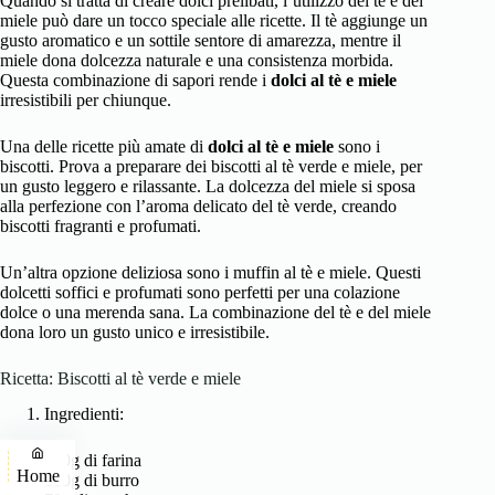
Quando si tratta di creare dolci prelibati, l’utilizzo del tè e del
miele può dare un tocco speciale alle ricette. Il tè aggiunge un
gusto aromatico e un sottile sentore di amarezza, mentre il
miele dona dolcezza naturale e una consistenza morbida.
Questa combinazione di sapori rende i
dolci al tè e miele
irresistibili per chiunque.
Una delle ricette più amate di
dolci al tè e miele
sono i
biscotti. Prova a preparare dei biscotti al tè verde e miele, per
un gusto leggero e rilassante. La dolcezza del miele si sposa
alla perfezione con l’aroma delicato del tè verde, creando
biscotti fragranti e profumati.
Un’altra opzione deliziosa sono i muffin al tè e miele. Questi
dolcetti soffici e profumati sono perfetti per una colazione
dolce o una merenda sana. La combinazione del tè e del miele
dona loro un gusto unico e irresistibile.
Ricetta: Biscotti al tè verde e miele
Ingredienti:
200g di farina
Home
100g di burro