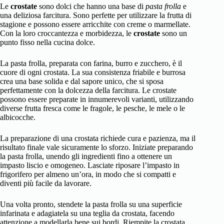
Le
crostate
sono dolci che hanno una base di
pasta frolla
e
una deliziosa farcitura. Sono perfette per utilizzare la frutta di
stagione e possono essere arricchite con creme o marmellate.
Con la loro croccantezza e morbidezza, le
crostate
sono un
punto fisso nella cucina dolce.
La pasta frolla, preparata con farina, burro e zucchero, è il
cuore di ogni crostata. La sua consistenza friabile e burrosa
crea una base solida e dal sapore unico, che si sposa
perfettamente con la dolcezza della farcitura. Le crostate
possono essere preparate in innumerevoli varianti, utilizzando
diverse frutta fresca come le fragole, le pesche, le mele o le
albicocche.
La preparazione di una crostata richiede cura e pazienza, ma il
risultato finale vale sicuramente lo sforzo. Iniziate preparando
la pasta frolla, unendo gli ingredienti fino a ottenere un
impasto liscio e omogeneo. Lasciate riposare l’impasto in
frigorifero per almeno un’ora, in modo che si compatti e
diventi più facile da lavorare.
Una volta pronto, stendete la pasta frolla su una superficie
infarinata e adagiatela su una teglia da crostata, facendo
attenzione a modellarla bene sui bordi. Riempite la crostata