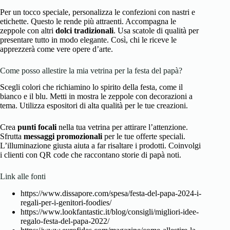
Per un tocco speciale, personalizza le confezioni con nastri e
etichette. Questo le rende più attraenti. Accompagna le
zeppole con altri
dolci tradizionali
. Usa scatole di qualità per
presentare tutto in modo elegante. Così, chi le riceve le
apprezzerà come vere opere d’arte.
Come posso allestire la mia vetrina per la festa del papà?
Scegli colori che richiamino lo spirito della festa, come il
bianco e il blu. Metti in mostra le zeppole con decorazioni a
tema. Utilizza espositori di alta qualità per le tue creazioni.
Crea
punti focali
nella tua vetrina per attirare l’attenzione.
Sfrutta
messaggi promozionali
per le tue offerte speciali.
L’illuminazione giusta aiuta a far risaltare i prodotti. Coinvolgi
i clienti con QR code che raccontano storie di papà noti.
Link alle fonti
https://www.dissapore.com/spesa/festa-del-papa-2024-i-
regali-per-i-genitori-foodies/
https://www.lookfantastic.it/blog/consigli/migliori-idee-
regalo-festa-del-papa-2022/