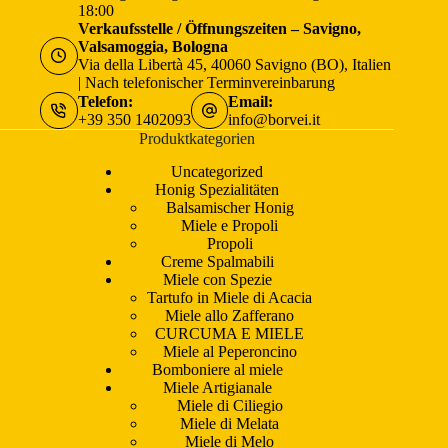
18:00
Verkaufsstelle / Öffnungszeiten – Savigno,
Valsamoggia, Bologna
Via della Libertà 45, 40060 Savigno (BO), Italien
| Nach telefonischer Terminvereinbarung
Telefon:
Email:
+39 350 1402093
info@borvei.it
Produktkategorien
Uncategorized
Honig Spezialitäten
Balsamischer Honig
Miele e Propoli
Propoli
Creme Spalmabili
Miele con Spezie
Tartufo in Miele di Acacia
Miele allo Zafferano
CURCUMA E MIELE
Miele al Peperoncino
Bomboniere al miele
Miele Artigianale
Miele di Ciliegio
Miele di Melata
Miele di Melo