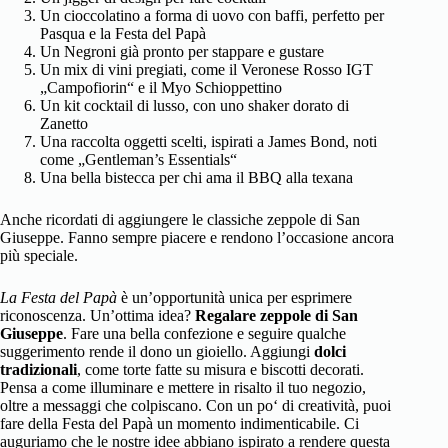
Un cioccolatino a forma di uovo con baffi, perfetto per
Pasqua e la Festa del Papà
Un Negroni già pronto per stappare e gustare
Un mix di vini pregiati, come il Veronese Rosso IGT
„Campofiorin“ e il Myo Schioppettino
Un kit cocktail di lusso, con uno shaker dorato di
Zanetto
Una raccolta oggetti scelti, ispirati a James Bond, noti
come „Gentleman’s Essentials“
Una bella bistecca per chi ama il BBQ alla texana
Anche ricordati di aggiungere le classiche zeppole di San
Giuseppe. Fanno sempre piacere e rendono l’occasione ancora
più speciale.
La Festa del Papà
è un’opportunità unica per esprimere
riconoscenza. Un’ottima idea?
Regalare zeppole di San
Giuseppe
. Fare una bella confezione e seguire qualche
suggerimento rende il dono un gioiello. Aggiungi
dolci
tradizionali
, come torte fatte su misura e biscotti decorati.
Pensa a come illuminare e mettere in risalto il tuo negozio,
oltre a messaggi che colpiscano. Con un po‘ di creatività, puoi
fare della Festa del Papà un momento indimenticabile. Ci
auguriamo che le nostre idee abbiano ispirato a rendere questa