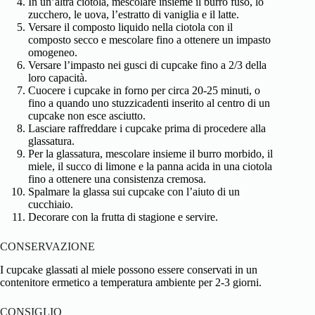
In un’altra ciotola, mescolare insieme il burro fuso, lo
zucchero, le uova, l’estratto di vaniglia e il latte.
Versare il composto liquido nella ciotola con il
composto secco e mescolare fino a ottenere un impasto
omogeneo.
Versare l’impasto nei gusci di cupcake fino a 2/3 della
loro capacità.
Cuocere i cupcake in forno per circa 20-25 minuti, o
fino a quando uno stuzzicadenti inserito al centro di un
cupcake non esce asciutto.
Lasciare raffreddare i cupcake prima di procedere alla
glassatura.
Per la glassatura, mescolare insieme il burro morbido, il
miele, il succo di limone e la panna acida in una ciotola
fino a ottenere una consistenza cremosa.
Spalmare la glassa sui cupcake con l’aiuto di un
cucchiaio.
Decorare con la frutta di stagione e servire.
CONSERVAZIONE
I cupcake glassati al miele possono essere conservati in un
contenitore ermetico a temperatura ambiente per 2-3 giorni.
CONSIGLIO