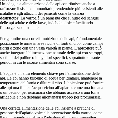
Un’adeguata alimentazione delle api contribuisce anche a
rafforzare il sistema immunitario, rendendole più resistenti alle
malattie e agli attacchi dei parassiti come la
varroa
destructor
. La varroa è un parassita che si nutre del sangue
delle api adulte e delle larve, indebolendole e facilitando
l’insorgenza di malattie.
Per garantire una corretta nutrizione delle api, è fondamentale
posizionare le arnie in aree ricche di fonti di cibo, come campi
fioriti o zone con una vasta varietà di piante. L’apicoltore può
anche integrare l’alimentazione naturale delle api con sciroppi,
sostituti del polline o integratori specifici, soprattutto durante
periodi in cui le risorse alimentari sono scarse.
L’acqua è un altro elemento chiave per l’alimentazione delle
api. Le api hanno bisogno di acqua per idratarsi, mantenere la
temperatura dell’arnia e diluire il cibo. L’apicoltore può fornire
alle api una fonte d’acqua vicino all’apiario, come una fontana
o un bacino, per assicurarsi che abbiano accesso a una fonte
affidabile e non debbano allontanarsi troppo per procurarsela.
Una corretta alimentazione delle api insieme a pratiche di
gestione dell’apiario volte alla prevenzione della varroa, come
il monitoraggio regolare e l’adozione di misure preventive,