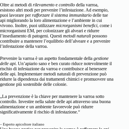
Oltre ai metodi di
rilevamento
e
controllo
della varroa,
esistono altri modi per prevenire l’infestazione. Ad esempio,
puoi lavorare per
rafforzare il sistema immunitario
delle tue
api migliorando la loro alimentazione e l’ambiente in cui
vivono. Inoltre, puoi utilizzare
microrganismi benefici
, come i
microrganismi EM, per colonizzare gli alveari e ridurre
l’insediamento di patogeni. Questi
metodi naturali
possono
contribuire a mantenere l’equilibrio dell’alveare e a prevenire
l’infestazione della varroa.
Prevenire la varroa è un aspetto fondamentale della
gestione
delle api
. Un’apiario sano e ben curato riduce notevolmente il
rischio di infestazione da varroa e contribuisce al benessere
delle api. Implementare metodi naturali di prevenzione può
ridurre la dipendenza dai trattamenti chimici e promuovere una
gestione più sostenibile delle colonie.
„La prevenzione è la chiave per mantenere la varroa sotto
controllo. Investire nella salute delle api attraverso una buona
alimentazione e un ambiente favorevole può ridurre
significativamente il rischio di infestazione.“
– Esperto apicoltore italiano