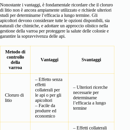
Nonostante i vantaggi, è fondamentale ricordare che il cloruro
di litio non è ancora ampiamente utilizzato e richiede ulteriori
studi per determinarne l’efficacia a lungo termine. Gli
apicoltori devono considerare tutte le opzioni disponibili, sia
naturali che chimiche, e adottare un approccio olistico nella
gestione della varroa per proteggere la salute delle colonie e
garantire la sopravvivenza delle api.
Metodo di
controllo
Vantaggi
Svantaggi
della
varroa
– Effetto senza
effetti
– Ulteriori ricerche
collaterali per
necessarie per
Cloruro di
le api o per gli
determinarne
litio
apicoltori
l’efficacia a lungo
– Facile da
termine
produrre ed
economico
– Effetti collaterali