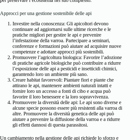
per preservare l’ecosistema nel suo complesso.
Approcci per una gestione sostenibile delle api
Investire nella conoscenza: Gli apicoltori devono
continuare ad aggiornarsi sulle ultime ricerche e le
pratiche migliori per gestire le api e prevenire
l’infestazione della varroa. Partecipare a seminari,
conferenze e formazioni può aiutare ad acquisire nuove
competenze e adottare approcci più sostenibili.
Promuovere l’agricoltura biologica: Favorire l’adozione
di pratiche agricole biologiche può contribuire a ridurre
l’esposizione delle api a pesticidi e insetticidi chimici,
garantendo loro un ambiente più sano.
Creare habitat favorevoli: Piantare fiori e piante che
attirano le api, mantenere ambienti naturali intatti e
fornire loro un accesso a fonti di cibo e acqua può
favorire il loro benessere e la loro sopravvivenza.
Promuovere la diversità delle api: Le api sono diverse e
alcune specie possono essere più resistenti alla varroa di
altre. Promuovere la diversità genetica delle api può
aiutare a prevenire la diffusione della varroa e a ridurre
gli effetti dannosi di questa parassitosi.
Un cambiamento nella gestione delle api richiede lo sforzo e