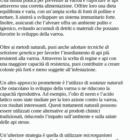
Una buona pratica per prevenire la varroa è
rafforzare le api
attraverso una corretta alimentazione. Offrire loro una dieta
equilibrata e varia, con un’ampia scelta di fonti di polline e
nettare, li aiuterà a sviluppare un sistema immunitario forte.
Inoltre, assicurati che l’alveare offra un ambiente pulito e
igienico, evitando accumuli di detriti o materiali che possano
favorire lo sviluppo della varroa.
Oltre ai metodi naturali, puoi anche adottare
tecniche di
selezione genetica
per favorire l’insediamento di api più
resistenti alla varroa. Attraverso la scelta di regine e api con
una maggiore capacità di resistenza, puoi contribuire a creare
colonie più forti e meno soggette all’infestazione.
Un altro approccio promettente è l’utilizzo di
sostanze naturali
che ostacolano lo sviluppo della varroa o ne riducono la
capacità riproduttiva. Ad esempio, l’olio di neem e l’acido
lattico sono state studiate per la loro azione contro la varroa,
con risultati interessanti. Questi trattamenti naturali possono
essere utilizzati come alternative ai prodotti chimici
tradizionali, riducendo l’impatto sull’ambiente e sulla salute
delle api stesse.
Un’ulteriore strategia è quella di utilizzare
microrganismi