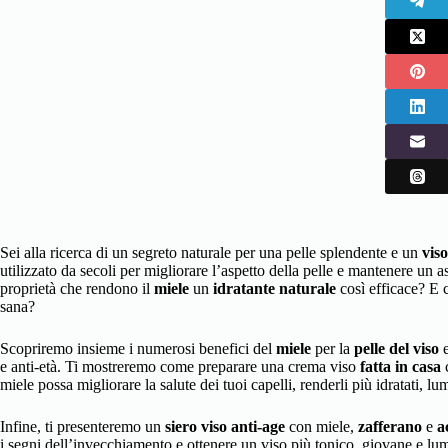
Sei alla ricerca di un segreto naturale per una pelle splendente e un
viso
utilizzato da secoli per migliorare l’aspetto della pelle e mantenere un 
proprietà che rendono il
miele
un
idratante naturale
così efficace? E 
sana?
Scopriremo insieme i numerosi benefici del
miele
per la
pelle del viso
e
e anti-età. Ti mostreremo come preparare una crema viso
fatta in casa
c
miele possa migliorare la salute dei tuoi capelli, renderli più idratati, 
Infine, ti presenteremo un
siero viso anti-age
con miele,
zafferano
e
a
i segni dell’invecchiamento e ottenere un viso più tonico, giovane e lu