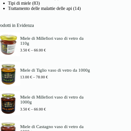
Tipi di miele
(83)
Trattamento delle malattie delle api
(14)
odotti in Evidenza
Miele di Millefiori vaso di vetro da
110g
P
3.50
€
–
66.00
€
r
e
i
s
Miele di Tiglio vaso di vetro da 1000g
s
P
13.00
€
–
78.00
€
p
r
a
e
n
i
n
s
e
Miele di Millefiori vaso di vetro da
s
:
1000g
p
3
P
3.50
€
–
66.00
€
a
.
r
n
5
e
n
0
i
e
Miele di Castagno vaso di vetro da
s
:
€