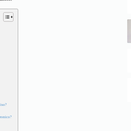
viso?
uronico?