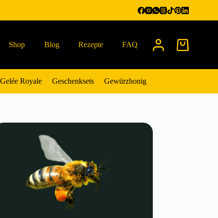
Shop
Blog
Rezepte
FAQ
Warenkorb
Gelée Royale
Geschenksets
Gewürzhonig