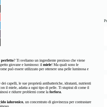
Pr
 perfetto
? Ti sveliamo un ingrediente prezioso che viene
aspetto giovane e luminoso: il
miele
! Ma quali sono le
come può essere utilizzato per ottenere una pelle luminosa e
 dei capelli, le sue proprietà antibatteriche, idratanti, nutrienti
on il miele, adatta a ogni tipo di pelle. Ti stupirai di come il
luminosi e ridurre problemi come la
forfora
.
cido ialuronico
, un concentrato di giovinezza per contrastare
minoso.