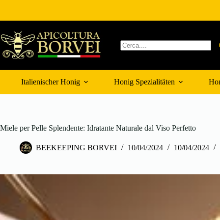
Zum
Inhalt
springen
Keine
Ergebnisse
Italienischer Honig
Honig Spezialitäten
Hon
Miele per Pelle Splendente: Idratante Naturale dal Viso Perfetto
BEEKEEPING BORVEI
10/04/2024
10/04/2024