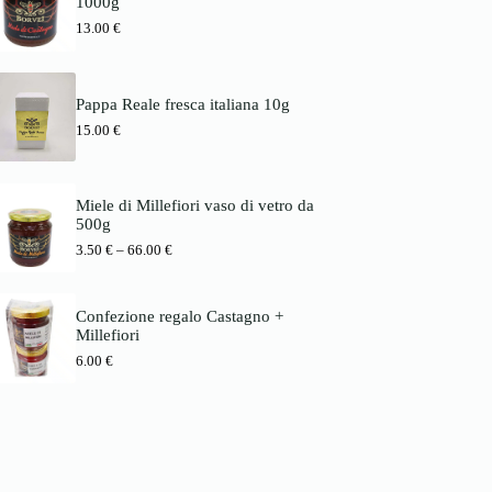
1000g
s
1
b
p
3
13.00
€
i
a
.
s
n
0
6
n
0
6
e
.
Pappa Reale fresca italiana 10g
:
€
0
3
15.00
€
b
0
.
i
5
s
€
0
7
8
Miele di Millefiori vaso di vetro da
€
.
500g
b
0
P
3.50
€
–
66.00
€
i
0
r
s
e
6
€
i
6
Confezione regalo Castagno +
s
.
Millefiori
s
0
p
0
6.00
€
a
n
€
n
e
:
3
.