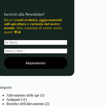
Iscriviti alla Newsletter!
Ricevi
sconti esclusivi, aggiornamenti
sull’apicoltura e curiosità dal nostro
mondo
. Solo contenuti di valore, senza
spam! 🐝🍯
Abonnieren
ategorie:
Allevamento delle api
(3)
Antipasti
(11)
Benefici dell'allevamento
(2)