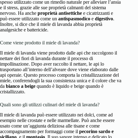
spesso utilizzato come un rimedio naturale per alleviare l’ansia
e il stress, grazie alle sue proprietà calmanti del sistema
nervoso. Ha anche
proprietà antisettiche
e cicatrizzanti e
può essere utilizzato come un
antispasmodico
e
digestivo
.
Inoltre, si dice che il miele di lavanda abbia proprietà
analgesiche e battericide.
Come viene prodotto il miele di lavanda?
Il miele di lavanda viene prodotto dalle api che raccolgono il
nettare dei fiori di lavanda durante il processo di
impollinazione. Dopo aver raccolto il nettare, le api lo
trasportano all’interno dell’alveare dove viene elaborato dalle
api operaie. Questo processo comporta la cristallizzazione del
miele, conferendogli la sua consistenza unica e il colore che va
da
bianco a beige
quando è liquido e beige quando è
cristallizzato.
Quali sono gli utilizzi culinari del miele di lavanda?
Il miele di lavanda può essere utilizzato nei dolci, come ad
esempio nelle crostate e nelle marmellate. Può anche essere
usato come un’aggiunta deliziosa alle tisane e come
accompagnamento per formaggi come il
pecorino sardo e
siciliano
, e il
montasio
. Il suo sapore intenso e delicato lo