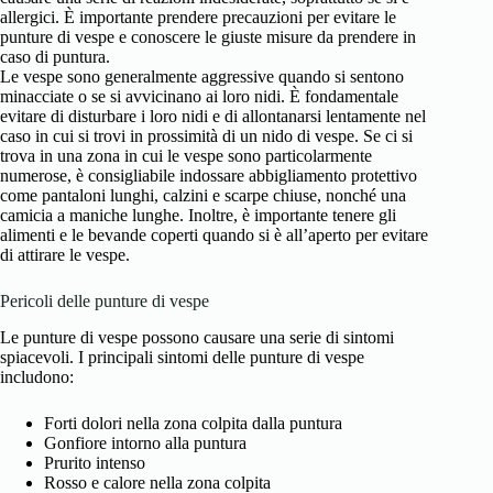
allergici. È importante prendere precauzioni per evitare le
punture di vespe e conoscere le giuste misure da prendere in
caso di puntura.
Le vespe sono generalmente aggressive quando si sentono
minacciate o se si avvicinano ai loro nidi. È fondamentale
evitare di disturbare i loro nidi e di allontanarsi lentamente nel
caso in cui si trovi in prossimità di un nido di vespe. Se ci si
trova in una zona in cui le vespe sono particolarmente
numerose, è consigliabile indossare abbigliamento protettivo
come pantaloni lunghi, calzini e scarpe chiuse, nonché una
camicia a maniche lunghe. Inoltre, è importante tenere gli
alimenti e le bevande coperti quando si è all’aperto per evitare
di attirare le vespe.
Pericoli delle punture di vespe
Le punture di vespe possono causare una serie di sintomi
spiacevoli. I principali sintomi delle punture di vespe
includono:
Forti dolori nella zona colpita dalla puntura
Gonfiore intorno alla puntura
Prurito intenso
Rosso e calore nella zona colpita