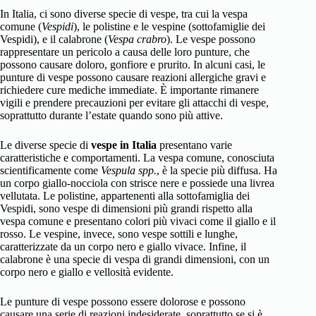
In Italia, ci sono diverse specie di vespe, tra cui la vespa
comune (
Vespidi
), le polistine e le vespine (sottofamiglie dei
Vespidi), e il calabrone (
Vespa crabro
). Le vespe possono
rappresentare un pericolo a causa delle loro punture, che
possono causare doloro, gonfiore e prurito. In alcuni casi, le
punture di vespe possono causare reazioni allergiche gravi e
richiedere cure mediche immediate. È importante rimanere
vigili e prendere precauzioni per evitare gli attacchi di vespe,
soprattutto durante l’estate quando sono più attive.
Le diverse specie di
vespe in Italia
presentano varie
caratteristiche e comportamenti. La vespa comune, conosciuta
scientificamente come
Vespula spp.
, è la specie più diffusa. Ha
un corpo giallo-nocciola con strisce nere e possiede una livrea
vellutata. Le polistine, appartenenti alla sottofamiglia dei
Vespidi, sono vespe di dimensioni più grandi rispetto alla
vespa comune e presentano colori più vivaci come il giallo e il
rosso. Le vespine, invece, sono vespe sottili e lunghe,
caratterizzate da un corpo nero e giallo vivace. Infine, il
calabrone è una specie di vespa di grandi dimensioni, con un
corpo nero e giallo e vellosità evidente.
Le punture di vespe possono essere dolorose e possono
causare una serie di reazioni indesiderate, soprattutto se si è