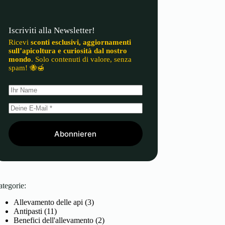
Iscriviti alla Newsletter!
Ricevi
sconti esclusivi, aggiornamenti
sull’apicoltura e curiosità dal nostro
mondo
. Solo contenuti di valore, senza
spam! 🐝🍯
Abonnieren
ategorie:
Allevamento delle api
(3)
Antipasti
(11)
Benefici dell'allevamento
(2)