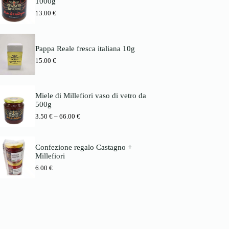
1000g
s
1
b
p
3
13.00
€
i
a
.
s
n
0
6
n
0
6
e
.
Pappa Reale fresca italiana 10g
:
€
0
3
15.00
€
b
0
.
i
5
s
€
0
7
8
Miele di Millefiori vaso di vetro da
€
.
500g
b
0
P
3.50
€
–
66.00
€
i
0
r
s
e
6
€
i
6
Confezione regalo Castagno +
s
.
Millefiori
s
0
p
0
6.00
€
a
n
€
n
e
:
3
.