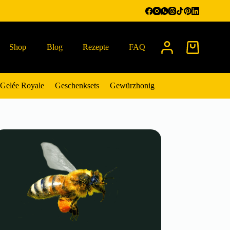
Shop
Blog
Rezepte
FAQ
Warenkorb
Gelée Royale
Geschenksets
Gewürzhonig