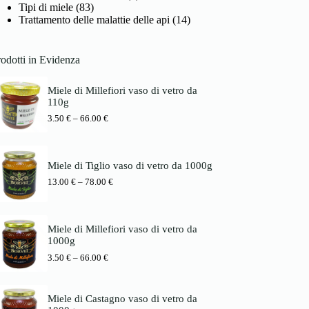
Tipi di miele
(83)
Trattamento delle malattie delle api
(14)
odotti in Evidenza
Miele di Millefiori vaso di vetro da
110g
P
3.50
€
–
66.00
€
r
e
i
s
Miele di Tiglio vaso di vetro da 1000g
s
P
13.00
€
–
78.00
€
p
r
a
e
n
i
n
s
e
Miele di Millefiori vaso di vetro da
s
:
1000g
p
3
P
3.50
€
–
66.00
€
a
.
r
n
5
e
n
0
i
e
Miele di Castagno vaso di vetro da
s
:
€