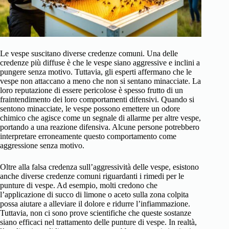
Le vespe suscitano diverse credenze comuni. Una delle
credenze più diffuse è che le vespe siano aggressive e inclini a
pungere senza motivo. Tuttavia, gli esperti affermano che le
vespe non attaccano a meno che non si sentano minacciate. La
loro reputazione di essere pericolose è spesso frutto di un
fraintendimento dei loro comportamenti difensivi. Quando si
sentono minacciate, le vespe possono emettere un odore
chimico che agisce come un segnale di allarme per altre vespe,
portando a una reazione difensiva. Alcune persone potrebbero
interpretare erroneamente questo comportamento come
aggressione senza motivo.
Oltre alla falsa credenza sull’aggressività delle vespe, esistono
anche diverse credenze comuni riguardanti i rimedi per le
punture di vespe. Ad esempio, molti credono che
l’applicazione di succo di limone o aceto sulla zona colpita
possa aiutare a alleviare il dolore e ridurre l’infiammazione.
Tuttavia, non ci sono prove scientifiche che queste sostanze
siano efficaci nel trattamento delle punture di vespe. In realtà,