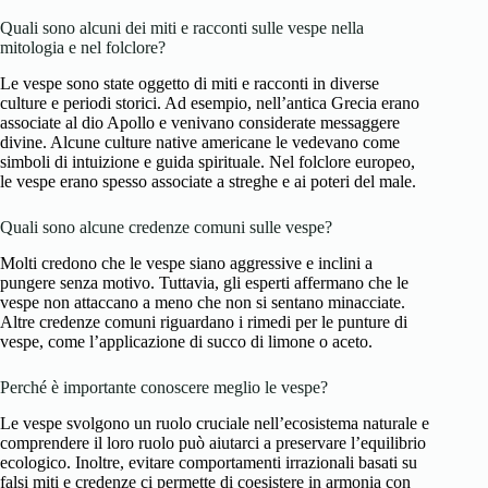
Quali sono alcuni dei miti e racconti sulle vespe nella
mitologia e nel folclore?
Le vespe sono state oggetto di miti e racconti in diverse
culture e periodi storici. Ad esempio, nell’antica Grecia erano
associate al dio Apollo e venivano considerate messaggere
divine. Alcune culture native americane le vedevano come
simboli di intuizione e guida spirituale. Nel folclore europeo,
le vespe erano spesso associate a streghe e ai poteri del male.
Quali sono alcune credenze comuni sulle vespe?
Molti credono che le vespe siano aggressive e inclini a
pungere senza motivo. Tuttavia, gli esperti affermano che le
vespe non attaccano a meno che non si sentano minacciate.
Altre credenze comuni riguardano i rimedi per le punture di
vespe, come l’applicazione di succo di limone o aceto.
Perché è importante conoscere meglio le vespe?
Le vespe svolgono un ruolo cruciale nell’ecosistema naturale e
comprendere il loro ruolo può aiutarci a preservare l’equilibrio
ecologico. Inoltre, evitare comportamenti irrazionali basati su
falsi miti e credenze ci permette di coesistere in armonia con