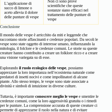
Non ci sono prove
L’applicazione di
scientifiche che queste
succo di limone o
sostanze siano efficaci nel
aceto allevia il dolore
trattamento delle punture di
delle punture di vespe
vespe
Conclusione
Il mondo delle vespe è arricchito da miti e leggende che
raccontano storie affascinanti e credenze popolari. Da secoli le
vespe sono state oggetto di interesse umano, influenzando la
mitologia, il folclore e le credenze comuni. Le storie su queste
creature hanno contribuito a creare un folklore ricco e a creare
una visione variegata su di esse.
Esplorando
il ruolo ecologico delle vespe
, possiamo
apprezzare la loro importanza nell’ecosistema naturale come
predatori di insetti nocivi e come impollinatori di alcune
piante. Allo stesso tempo, le vespe sono state associate a
divinità e simboli di intuizione in diverse culture.
Tuttavia, è importante
conoscere meglio le vespe
e smentire le
credenze comuni, come la loro aggressività gratuita o i rimedi
per le punture. La comprensione accurata di queste creature ci
permette di apprezzarne il ruolo nella natura e di evitare