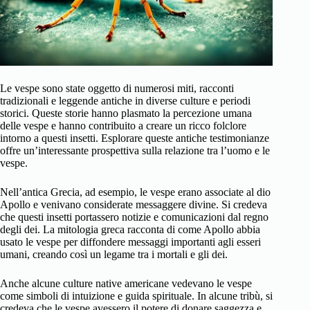
Le vespe sono state oggetto di numerosi miti, racconti
tradizionali e leggende antiche in diverse culture e periodi
storici. Queste storie hanno plasmato la percezione umana
delle vespe e hanno contribuito a creare un ricco folclore
intorno a questi insetti. Esplorare queste antiche testimonianze
offre un’interessante prospettiva sulla relazione tra l’uomo e le
vespe.
Nell’antica Grecia, ad esempio, le vespe erano associate al dio
Apollo e venivano considerate messaggere divine. Si credeva
che questi insetti portassero notizie e comunicazioni dal regno
degli dei. La mitologia greca racconta di come Apollo abbia
usato le vespe per diffondere messaggi importanti agli esseri
umani, creando così un legame tra i mortali e gli dei.
Anche alcune culture native americane vedevano le vespe
come simboli di intuizione e guida spirituale. In alcune tribù, si
credeva che le vespe avessero il potere di donare saggezza e