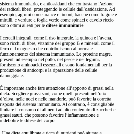
sistema immunitario, e antiossidanti che contrastano l’azione
dei radicali liberi, proteggendo le cellule dall’ossidazione. Ad
esempio, agrumi come arance e limoni, bacche come fragole e
mirtilli, e verdure a foglia verde come spinaci e cavolo riccio
sono ottimi alleati per le
difese immunitarie
.
I cereali integrali, come il riso integrale, la quinoa e l’avena,
sono ricchi di fibre, vitamine del gruppo B e minerali come il
ferro e il magnesio che contribuiscono al normale
funzionamento del sistema immunitario. Le proteine magre,
presenti ad esempio nel pollo, nel pesce e nei legumi,
forniscono aminoacidi essenziali e sono fondamentali per la
produzione di anticorpi e la riparazione delle cellule
danneggiate.
È importante anche fare attenzione all’apporto di grassi nella
dieta. Scegliere grassi sani, come quelli presenti nell’olio
d’oliva, nelle noci e nelle mandorle, può favorire la corretta
risposta del sistema immunitario. Al contrario, è consigliabile
limitare il consumo di alimenti ad alto contenuto di zuccheri e
grassi saturi, che possono favorire l’infiammazione e
indebolire le difese del corpo.
„Una dieta equilibrata e ricca di nutrienti può aiutare a