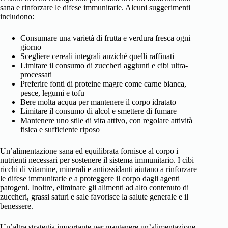
sana e rinforzare le difese immunitarie. Alcuni suggerimenti
includono:
Consumare una varietà di frutta e verdura fresca ogni
giorno
Scegliere cereali integrali anziché quelli raffinati
Limitare il consumo di zuccheri aggiunti e cibi ultra-
processati
Preferire fonti di proteine magre come carne bianca,
pesce, legumi e tofu
Bere molta acqua per mantenere il corpo idratato
Limitare il consumo di alcol e smettere di fumare
Mantenere uno stile di vita attivo, con regolare attività
fisica e sufficiente riposo
Un’alimentazione sana ed equilibrata fornisce al corpo i
nutrienti necessari per sostenere il sistema immunitario. I cibi
ricchi di vitamine, minerali e antiossidanti aiutano a rinforzare
le difese immunitarie e a proteggere il corpo dagli agenti
patogeni. Inoltre, eliminare gli alimenti ad alto contenuto di
zuccheri, grassi saturi e sale favorisce la salute generale e il
benessere.
Un’altra strategia importante per mantenere un’alimentazione