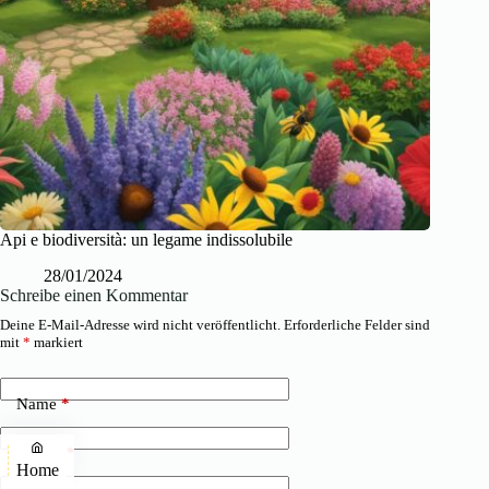
Api e biodiversità: un legame indissolubile
28/01/2024
Schreibe einen Kommentar
Deine E-Mail-Adresse wird nicht veröffentlicht.
Erforderliche Felder sind
mit
*
markiert
Name
*
E-Mail
*
Home