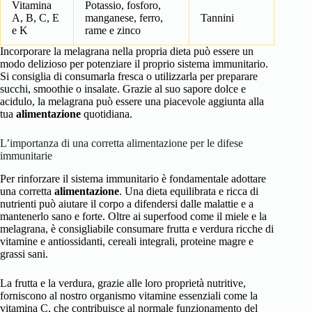
Vitamina
Potassio, fosforo,
A, B, C, E
manganese, ferro,
Tannini
e K
rame e zinco
Incorporare la melagrana nella propria dieta può essere un
modo delizioso per potenziare il proprio sistema immunitario.
Si consiglia di consumarla fresca o utilizzarla per preparare
succhi, smoothie o insalate. Grazie al suo sapore dolce e
acidulo, la melagrana può essere una piacevole aggiunta alla
tua
alimentazione
quotidiana.
L’importanza di una corretta alimentazione per le difese
immunitarie
Per rinforzare il sistema immunitario è fondamentale adottare
una corretta
alimentazione
. Una dieta equilibrata e ricca di
nutrienti può aiutare il corpo a difendersi dalle malattie e a
mantenerlo sano e forte. Oltre ai superfood come il miele e la
melagrana, è consigliabile consumare frutta e verdura ricche di
vitamine e antiossidanti, cereali integrali, proteine magre e
grassi sani.
La frutta e la verdura, grazie alle loro proprietà nutritive,
forniscono al nostro organismo vitamine essenziali come la
vitamina C, che contribuisce al normale funzionamento del