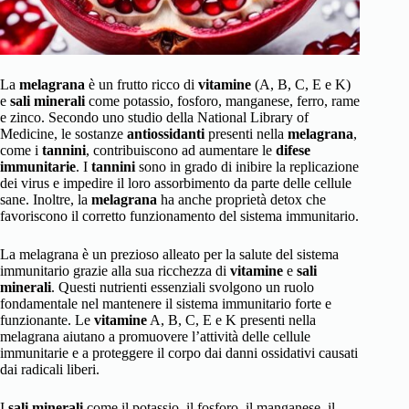
La
melagrana
è un frutto ricco di
vitamine
(A, B, C, E e K)
e
sali minerali
come potassio, fosforo, manganese, ferro, rame
e zinco. Secondo uno studio della National Library of
Medicine, le sostanze
antiossidanti
presenti nella
melagrana
,
come i
tannini
, contribuiscono ad aumentare le
difese
immunitarie
. I
tannini
sono in grado di inibire la replicazione
dei virus e impedire il loro assorbimento da parte delle cellule
sane. Inoltre, la
melagrana
ha anche proprietà detox che
favoriscono il corretto funzionamento del sistema immunitario.
La melagrana è un prezioso alleato per la salute del sistema
immunitario grazie alla sua ricchezza di
vitamine
e
sali
minerali
. Questi nutrienti essenziali svolgono un ruolo
fondamentale nel mantenere il sistema immunitario forte e
funzionante. Le
vitamine
A, B, C, E e K presenti nella
melagrana aiutano a promuovere l’attività delle cellule
immunitarie e a proteggere il corpo dai danni ossidativi causati
dai radicali liberi.
I
sali minerali
come il potassio, il fosforo, il manganese, il