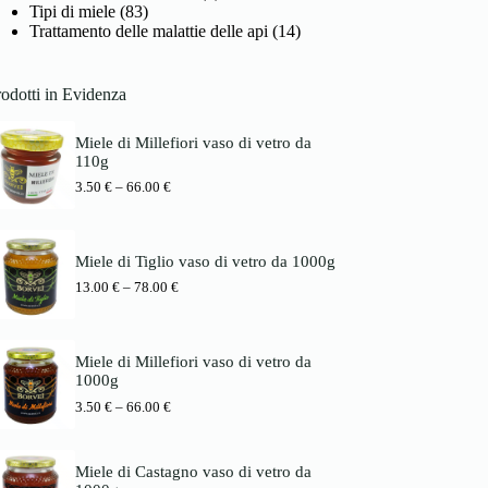
Tipi di miele
(83)
Trattamento delle malattie delle api
(14)
odotti in Evidenza
Miele di Millefiori vaso di vetro da
110g
P
3.50
€
–
66.00
€
r
e
i
s
Miele di Tiglio vaso di vetro da 1000g
s
P
13.00
€
–
78.00
€
p
r
a
e
n
i
n
s
e
Miele di Millefiori vaso di vetro da
s
:
1000g
p
3
P
3.50
€
–
66.00
€
a
.
r
n
5
e
n
0
i
e
Miele di Castagno vaso di vetro da
s
:
€