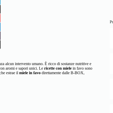
Pr
za alcun intervento umano. È ricco di sostanze nutritive e
i con aromi e sapori unici. Le
ricette con miele
in favo sono
che estrae il
miele in favo
direttamente dalle B-BOX,