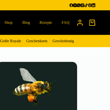
Shop
Blog
Rezepte
FAQ
Warenkorb
Gelée Royale
Geschenksets
Gewürzhonig