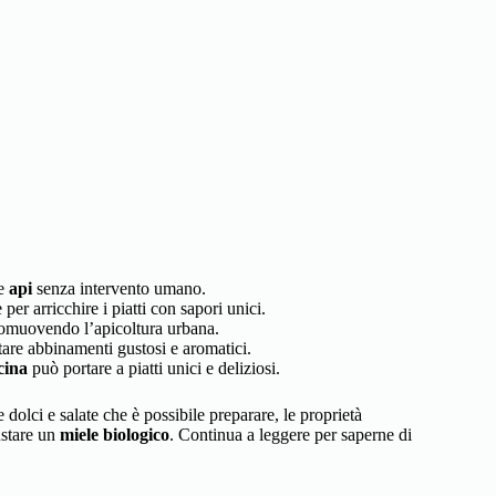
le
api
senza intervento umano.
 per arricchire i piatti con sapori unici.
romuovendo l’apicoltura urbana.
ntare abbinamenti gustosi e aromatici.
cina
può portare a piatti unici e deliziosi.
e dolci e salate che è possibile preparare, le proprietà
ustare un
miele biologico
. Continua a leggere per saperne di