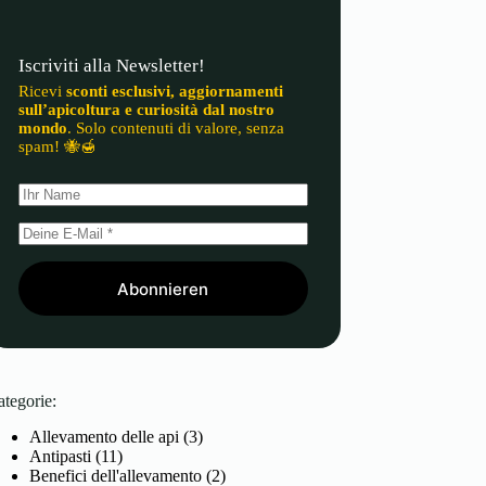
Iscriviti alla Newsletter!
Ricevi
sconti esclusivi, aggiornamenti
sull’apicoltura e curiosità dal nostro
mondo
. Solo contenuti di valore, senza
spam! 🐝🍯
Abonnieren
ategorie:
Allevamento delle api
(3)
Antipasti
(11)
Benefici dell'allevamento
(2)