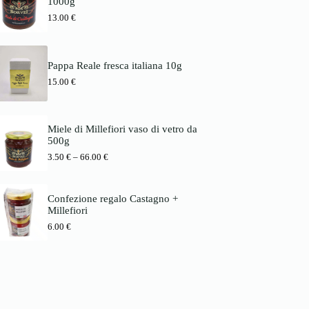
1000g
s
1
b
p
3
13.00
€
i
a
.
s
n
0
6
n
0
6
e
.
Pappa Reale fresca italiana 10g
:
€
0
3
15.00
€
b
0
.
i
5
s
€
0
7
8
Miele di Millefiori vaso di vetro da
€
.
500g
b
0
P
3.50
€
–
66.00
€
i
0
r
s
e
6
€
i
6
Confezione regalo Castagno +
s
.
Millefiori
s
0
p
0
6.00
€
a
n
€
n
e
:
3
.