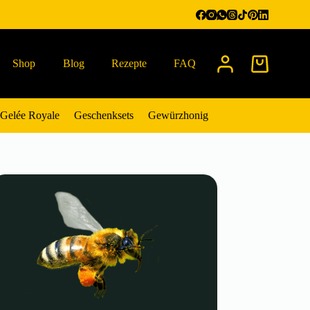
Shop
Blog
Rezepte
FAQ
Warenkorb
Gelée Royale
Geschenksets
Gewürzhonig