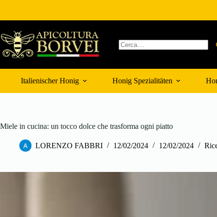
Zum
Inhalt
springen
Keine
Ergebnisse
Italienischer Honig
Honig Spezialitäten
Hon
Miele in cucina: un tocco dolce che trasforma ogni piatto
LORENZO FABBRI
12/02/2024
12/02/2024
Rice