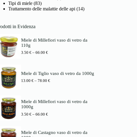
Tipi di miele
(83)
Trattamento delle malattie delle api
(14)
odotti in Evidenza
Miele di Millefiori vaso di vetro da
110g
P
3.50
€
–
66.00
€
r
e
i
s
Miele di Tiglio vaso di vetro da 1000g
s
P
13.00
€
–
78.00
€
p
r
a
e
n
i
n
s
e
Miele di Millefiori vaso di vetro da
s
:
1000g
p
3
P
3.50
€
–
66.00
€
a
.
r
n
5
e
n
0
i
e
Miele di Castagno vaso di vetro da
s
:
€