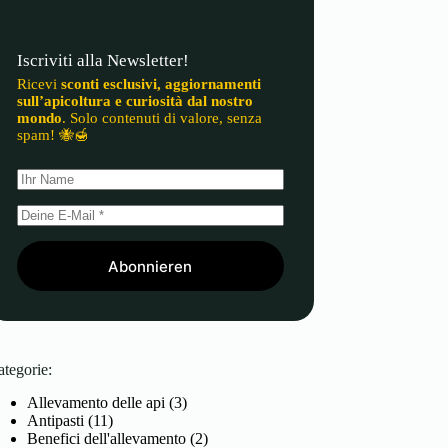
Iscriviti alla Newsletter!
Ricevi
sconti esclusivi, aggiornamenti
sull’apicoltura e curiosità dal nostro
mondo
. Solo contenuti di valore, senza
spam! 🐝🍯
Abonnieren
ategorie:
Allevamento delle api
(3)
Antipasti
(11)
Benefici dell'allevamento
(2)