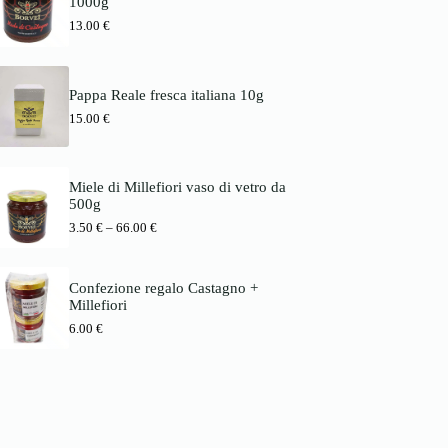
1000g
s
1
b
p
3
13.00
€
i
a
.
s
n
0
6
n
0
6
e
.
Pappa Reale fresca italiana 10g
:
€
0
3
15.00
€
b
0
.
i
5
s
€
0
7
8
Miele di Millefiori vaso di vetro da
€
.
500g
b
0
P
3.50
€
–
66.00
€
i
0
r
s
e
6
€
i
6
Confezione regalo Castagno +
s
.
Millefiori
s
0
p
0
6.00
€
a
n
€
n
e
:
3
.