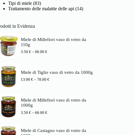
Tipi di miele
(83)
Trattamento delle malattie delle api
(14)
odotti in Evidenza
Miele di Millefiori vaso di vetro da
110g
P
3.50
€
–
66.00
€
r
e
i
s
Miele di Tiglio vaso di vetro da 1000g
s
P
13.00
€
–
78.00
€
p
r
a
e
n
i
n
s
e
Miele di Millefiori vaso di vetro da
s
:
1000g
p
3
P
3.50
€
–
66.00
€
a
.
r
n
5
e
n
0
i
e
Miele di Castagno vaso di vetro da
s
:
€