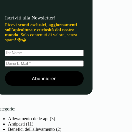
Iscriviti alla Newsletter!
Ricevi
sconti esclusivi, aggiornamenti
sull’apicoltura e curiosità dal nostro
mondo
. Solo contenuti di valore, senza
spam! 🐝🍯
Abonnieren
ategorie:
Allevamento delle api
(3)
Antipasti
(11)
Benefici dell'allevamento
(2)