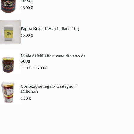
1000g
s
1
b
p
3
13.00
€
i
a
.
s
n
0
6
n
0
6
e
.
Pappa Reale fresca italiana 10g
:
€
0
3
15.00
€
b
0
.
i
5
s
€
0
7
8
Miele di Millefiori vaso di vetro da
€
.
500g
b
0
P
3.50
€
–
66.00
€
i
0
r
s
e
6
€
i
6
Confezione regalo Castagno +
s
.
Millefiori
s
0
p
0
6.00
€
a
n
€
n
e
:
3
.