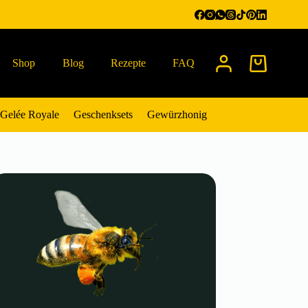
Shop
Blog
Rezepte
FAQ
Warenkorb
Gelée Royale
Geschenksets
Gewürzhonig