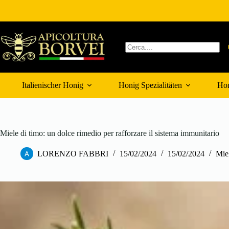
Zum
Inhalt
springen
Keine
Ergebnisse
Italienischer Honig
Honig Spezialitäten
Hon
Miele di timo: un dolce rimedio per rafforzare il sistema immunitario
LORENZO FABBRI
15/02/2024
15/02/2024
Miel