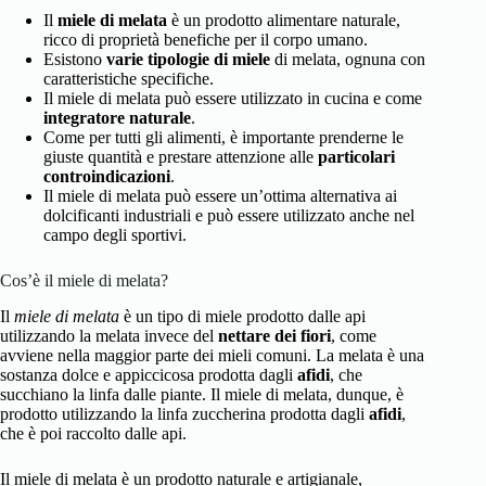
Il
miele di melata
è un prodotto alimentare naturale,
ricco di proprietà benefiche per il corpo umano.
Esistono
varie tipologie di miele
di melata, ognuna con
caratteristiche specifiche.
Il miele di melata può essere utilizzato in cucina e come
integratore naturale
.
Come per tutti gli alimenti, è importante prenderne le
giuste quantità e prestare attenzione alle
particolari
controindicazioni
.
Il miele di melata può essere un’ottima alternativa ai
dolcificanti industriali e può essere utilizzato anche nel
campo degli sportivi.
Cos’è il miele di melata?
Il
miele di melata
è un tipo di miele prodotto dalle api
utilizzando la melata invece del
nettare dei fiori
, come
avviene nella maggior parte dei mieli comuni. La melata è una
sostanza dolce e appiccicosa prodotta dagli
afidi
, che
succhiano la linfa dalle piante. Il miele di melata, dunque, è
prodotto utilizzando la linfa zuccherina prodotta dagli
afidi
,
che è poi raccolto dalle api.
Il miele di melata è un prodotto naturale e artigianale,