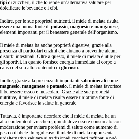
tipi
di zuccheri, il che lo rende un’alternativa salutare per
dolcificare le bevande e i cibi.
Inoltre, per le sue proprietà nutrienti, il miele di melata risulta
essere una buona fonte di
potassio
,
magnesio
e
manganese
,
elementi importanti per il benessere generale dell’organismo.
Il miele di melata ha anche proprietà digestive, grazie alla
presenza di particolari enzimi che aiutano a prevenire alcuni
disturbi intestinali. Oltre a questo, il miele di melata è utile per
gli sportivi, in quanto fornisce energia immediata al corpo a
causa del suo alto contenuto di
glucosio
.
Inoltre, grazie alla presenza di importanti
sali minerali
come
magnesio
,
manganese
e
potassio
, il miele di melata favorisce
il benessere osseo e muscolare. Grazie alle sue proprietà
nutritive, il miele di melata risulta essere un’ottima fonte di
energia e favorisce la salute in generale.
Tuttavia, è importante ricordare che il miele di melata ha un
alto contenuto di zucchero, quindi deve essere consumato con
moderazione per evitare problemi di salute come aumento di
peso o diabete. In ogni caso, il miele di melata rappresenta
un’alternativa salutare ai tradizionali zuccheri raffinati e può