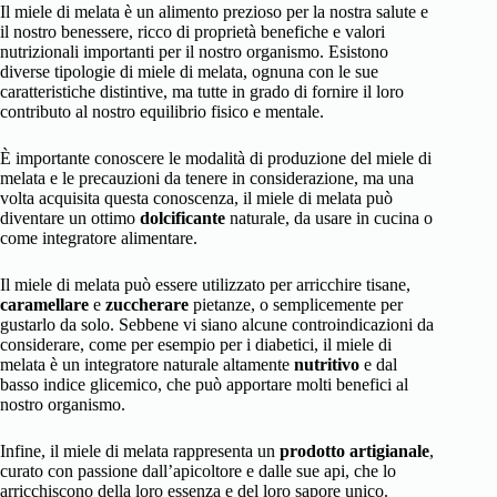
Il miele di melata è un alimento prezioso per la nostra salute e
il nostro benessere, ricco di proprietà benefiche e valori
nutrizionali importanti per il nostro organismo. Esistono
diverse tipologie di miele di melata, ognuna con le sue
caratteristiche distintive, ma tutte in grado di fornire il loro
contributo al nostro equilibrio fisico e mentale.
È importante conoscere le modalità di produzione del miele di
melata e le precauzioni da tenere in considerazione, ma una
volta acquisita questa conoscenza, il miele di melata può
diventare un ottimo
dolcificante
naturale, da usare in cucina o
come integratore alimentare.
Il miele di melata può essere utilizzato per arricchire tisane,
caramellare
e
zuccherare
pietanze, o semplicemente per
gustarlo da solo. Sebbene vi siano alcune controindicazioni da
considerare, come per esempio per i diabetici, il miele di
melata è un integratore naturale altamente
nutritivo
e dal
basso indice glicemico, che può apportare molti benefici al
nostro organismo.
Infine, il miele di melata rappresenta un
prodotto artigianale
,
curato con passione dall’apicoltore e dalle sue api, che lo
arricchiscono della loro essenza e del loro sapore unico.