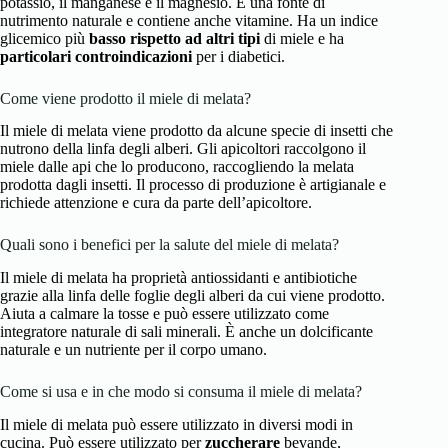
potassio, il manganese e il magnesio. È una fonte di
nutrimento naturale e contiene anche vitamine. Ha un indice
glicemico più
basso rispetto ad altri tipi
di miele e ha
particolari controindicazioni
per i diabetici.
Come viene prodotto il miele di melata?
Il miele di melata viene prodotto da alcune specie di insetti che
nutrono della linfa degli alberi. Gli apicoltori raccolgono il
miele dalle api che lo producono, raccogliendo la melata
prodotta dagli insetti. Il processo di produzione è artigianale e
richiede attenzione e cura da parte dell’apicoltore.
Quali sono i benefici per la salute del miele di melata?
Il miele di melata ha proprietà antiossidanti e antibiotiche
grazie alla linfa delle foglie degli alberi da cui viene prodotto.
Aiuta a calmare la tosse e può essere utilizzato come
integratore naturale di sali minerali. È anche un dolcificante
naturale e un nutriente per il corpo umano.
Come si usa e in che modo si consuma il miele di melata?
Il miele di melata può essere utilizzato in diversi modi in
cucina. Può essere utilizzato per
zuccherare
bevande,