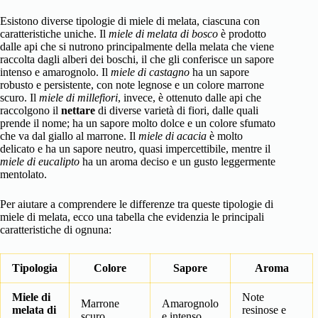
Esistono diverse tipologie di miele di melata, ciascuna con
caratteristiche uniche. Il
miele di melata di bosco
è prodotto
dalle api che si nutrono principalmente della melata che viene
raccolta dagli alberi dei boschi, il che gli conferisce un sapore
intenso e amarognolo. Il
miele di castagno
ha un sapore
robusto e persistente, con note legnose e un colore marrone
scuro. Il
miele di millefiori
, invece, è ottenuto dalle api che
raccolgono il
nettare
di diverse varietà di fiori, dalle quali
prende il nome; ha un sapore molto dolce e un colore sfumato
che va dal giallo al marrone. Il
miele di acacia
è molto
delicato e ha un sapore neutro, quasi impercettibile, mentre il
miele di eucalipto
ha un aroma deciso e un gusto leggermente
mentolato.
Per aiutare a comprendere le differenze tra queste tipologie di
miele di melata, ecco una tabella che evidenzia le principali
caratteristiche di ognuna:
Tipologia
Colore
Sapore
Aroma
Miele di
Note
Marrone
Amarognolo
melata di
resinose e
scuro
e intenso