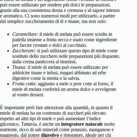
può essere utilizzato per rendere più dolci le preparazioni,
grazie alla sua consistenza densa e cremosa e al sapore intenso
e aromatico. Ci sono numerosi modi per utilizzarlo, a partire
dal semplice zuccheramento di tè e tisane, ma non solo:
Caramellare:
il miele di melata può essere sciolto in
padella insieme a frutta secca e usato come ingrediente
per farcire crostate e dolci al cucchiaio.
Zuccherare:
si può utilizzare questo tipo di miele come
sostituto dello zucchero nelle preparazioni più disparate,
dalla crema pasticcera al tiramisù.
Tisana:
il miele di melata può essere utilizzato per
addolcire tisane e infusi, magari abbinato ad erbe
digestive come la menta o la salvia.
Frutta cotta:
aggiunto a mele o pere cotte al forno, il
miele di melata conferirà un aroma dolce e avvolgente
al vostro dessert.
È importante però fare attenzione alla quantità, in quanto il
miele di melata ha un contenuto di zuccheri più elevato
rispetto ad altri tipi di miele e può aumentare l’indice
glicemico. Tuttavia, è anche un
integratore naturale
molto
nutriente, ricco di sali minerali come potassio, manganese e
magnesio, dal potere
digestivo
e ristoratore, ideale per chi