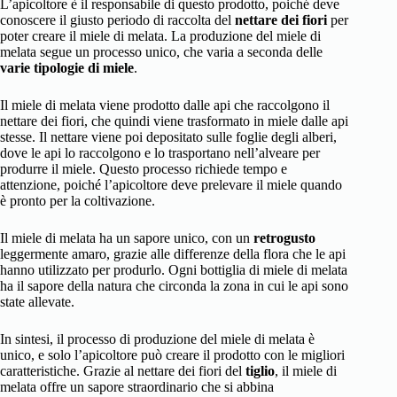
L’apicoltore è il responsabile di questo prodotto, poiché deve
conoscere il giusto periodo di raccolta del
nettare dei fiori
per
poter creare il miele di melata. La produzione del miele di
melata segue un processo unico, che varia a seconda delle
varie tipologie di miele
.
Il miele di melata viene prodotto dalle api che raccolgono il
nettare dei fiori, che quindi viene trasformato in miele dalle api
stesse. Il nettare viene poi depositato sulle foglie degli alberi,
dove le api lo raccolgono e lo trasportano nell’alveare per
produrre il miele. Questo processo richiede tempo e
attenzione, poiché l’apicoltore deve prelevare il miele quando
è pronto per la coltivazione.
Il miele di melata ha un sapore unico, con un
retrogusto
leggermente amaro, grazie alle differenze della flora che le api
hanno utilizzato per produrlo. Ogni bottiglia di miele di melata
ha il sapore della natura che circonda la zona in cui le api sono
state allevate.
In sintesi, il processo di produzione del miele di melata è
unico, e solo l’apicoltore può creare il prodotto con le migliori
caratteristiche. Grazie al nettare dei fiori del
tiglio
, il miele di
melata offre un sapore straordinario che si abbina