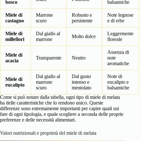
bosco
balsamiche
Miele di
Marrone
Robusto e
Note legnose
castagno
scuro
persistente
e di erbe
Miele di
Dal giallo al
Leggermente
Molto dolce
millefiori
marrone
floreale
Assenza di
Miele di
Transparente
Neutro
note
acacia
aromatiche
Dal giallo al
Dal gusto
Note di
Miele di
marrone
intenso e
eucalipto e
eucalipto
scuro
mentolato
balsamiche
Come si può notare dalla tabella, ogni tipo di miele di melata
ha delle caratteristiche che lo rendono unico. Queste
differenze sono estremamente importanti per capire quali usi
fare di ogni tipologia, e quale scegliere a seconda delle proprie
preferenze e delle necessità alimentari.
Valori nutrizionali e proprietà del miele di melata