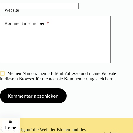
Website
Kommentar schreiben
*
Meinen Namen, meine E-Mail-Adresse und meine Website
in diesem Browser für die nächste Kommentierung speichern.
Kommentar abschicken
Home
🐝 Neugierig auf die Welt der Bienen und des