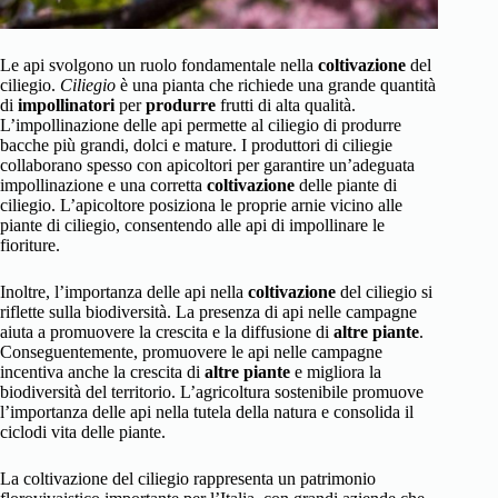
Le api svolgono un ruolo fondamentale nella
coltivazione
del
ciliegio.
Ciliegio
è una pianta che richiede una grande quantità
di
impollinatori
per
produrre
frutti di alta qualità.
L’impollinazione delle api permette al ciliegio di produrre
bacche più grandi, dolci e mature. I produttori di ciliegie
collaborano spesso con apicoltori per garantire un’adeguata
impollinazione e una corretta
coltivazione
delle piante di
ciliegio. L’apicoltore posiziona le proprie arnie vicino alle
piante di ciliegio, consentendo alle api di impollinare le
fioriture.
Inoltre, l’importanza delle api nella
coltivazione
del ciliegio si
riflette sulla biodiversità. La presenza di api nelle campagne
aiuta a promuovere la crescita e la diffusione di
altre piante
.
Conseguentemente, promuovere le api nelle campagne
incentiva anche la crescita di
altre piante
e migliora la
biodiversità del territorio. L’agricoltura sostenibile promuove
l’importanza delle api nella tutela della natura e consolida il
ciclodi vita delle piante.
La coltivazione del ciliegio rappresenta un patrimonio