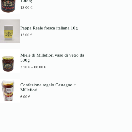
1000g
s
1
b
p
3
13.00
€
i
a
.
s
n
0
6
n
0
6
e
.
Pappa Reale fresca italiana 10g
:
€
0
3
15.00
€
b
0
.
i
5
s
€
0
7
8
Miele di Millefiori vaso di vetro da
€
.
500g
b
0
P
3.50
€
–
66.00
€
i
0
r
s
e
6
€
i
6
Confezione regalo Castagno +
s
.
Millefiori
s
0
p
0
6.00
€
a
n
€
n
e
:
3
.