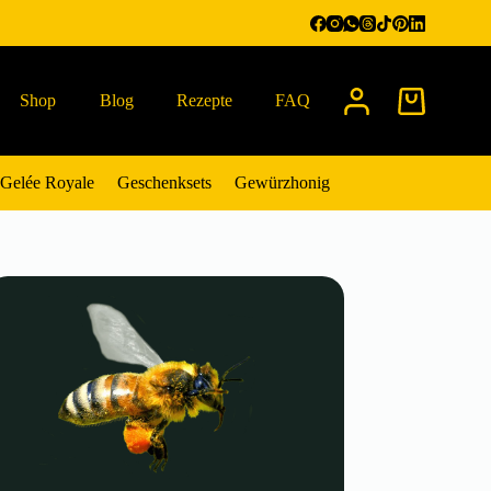
Shop
Blog
Rezepte
FAQ
Warenkorb
Gelée Royale
Geschenksets
Gewürzhonig