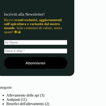
Iscriviti alla Newsletter!
Ricevi
sconti esclusivi, aggiornamenti
sull’apicoltura e curiosità dal nostro
mondo
. Solo contenuti di valore, senza
spam! 🐝🍯
Abonnieren
ategorie:
Allevamento delle api
(3)
Antipasti
(11)
Benefici dell'allevamento
(2)