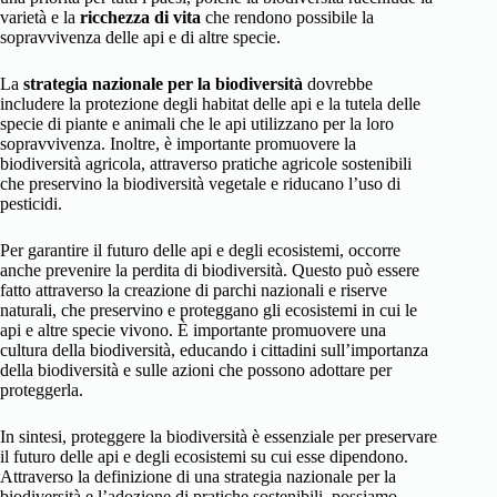
varietà e la
ricchezza di vita
che rendono possibile la
sopravvivenza delle api e di altre specie.
La
strategia nazionale per la biodiversità
dovrebbe
includere la protezione degli habitat delle api e la tutela delle
specie di piante e animali che le api utilizzano per la loro
sopravvivenza. Inoltre, è importante promuovere la
biodiversità agricola, attraverso pratiche agricole sostenibili
che preservino la biodiversità vegetale e riducano l’uso di
pesticidi.
Per garantire il futuro delle api e degli ecosistemi, occorre
anche prevenire la perdita di biodiversità. Questo può essere
fatto attraverso la creazione di parchi nazionali e riserve
naturali, che preservino e proteggano gli ecosistemi in cui le
api e altre specie vivono. È importante promuovere una
cultura della biodiversità, educando i cittadini sull’importanza
della biodiversità e sulle azioni che possono adottare per
proteggerla.
In sintesi, proteggere la biodiversità è essenziale per preservare
il futuro delle api e degli ecosistemi su cui esse dipendono.
Attraverso la definizione di una strategia nazionale per la
biodiversità e l’adozione di pratiche sostenibili, possiamo