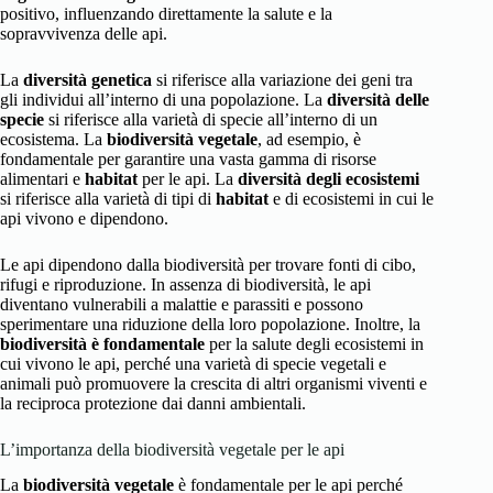
positivo, influenzando direttamente la salute e la
sopravvivenza delle api.
La
diversità genetica
si riferisce alla variazione dei geni tra
gli individui all’interno di una popolazione. La
diversità delle
specie
si riferisce alla varietà di specie all’interno di un
ecosistema. La
biodiversità vegetale
, ad esempio, è
fondamentale per garantire una vasta gamma di risorse
alimentari e
habitat
per le api. La
diversità degli ecosistemi
si riferisce alla varietà di tipi di
habitat
e di ecosistemi in cui le
api vivono e dipendono.
Le api dipendono dalla biodiversità per trovare fonti di cibo,
rifugi e riproduzione. In assenza di biodiversità, le api
diventano vulnerabili a malattie e parassiti e possono
sperimentare una riduzione della loro popolazione. Inoltre, la
biodiversità è fondamentale
per la salute degli ecosistemi in
cui vivono le api, perché una varietà di specie vegetali e
animali può promuovere la crescita di altri organismi viventi e
la reciproca protezione dai danni ambientali.
L’importanza della biodiversità vegetale per le api
La
biodiversità vegetale
è fondamentale per le api perché