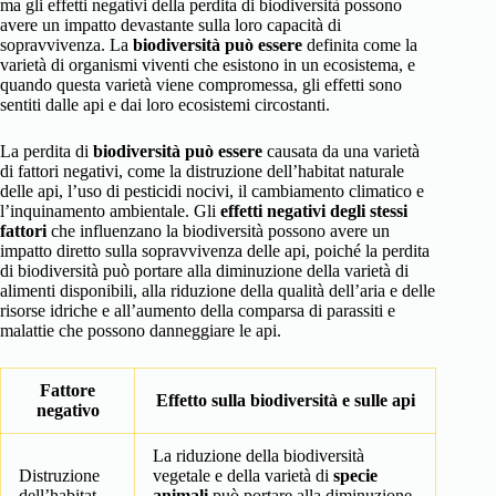
ma gli effetti negativi della perdita di biodiversità possono
avere un impatto devastante sulla loro capacità di
sopravvivenza. La
biodiversità può essere
definita come la
varietà di organismi viventi che esistono in un ecosistema, e
quando questa varietà viene compromessa, gli effetti sono
sentiti dalle api e dai loro ecosistemi circostanti.
La perdita di
biodiversità può essere
causata da una varietà
di fattori negativi, come la distruzione dell’habitat naturale
delle api, l’uso di pesticidi nocivi, il cambiamento climatico e
l’inquinamento ambientale. Gli
effetti negativi degli stessi
fattori
che influenzano la biodiversità possono avere un
impatto diretto sulla sopravvivenza delle api, poiché la perdita
di biodiversità può portare alla diminuzione della varietà di
alimenti disponibili, alla riduzione della qualità dell’aria e delle
risorse idriche e all’aumento della comparsa di parassiti e
malattie che possono danneggiare le api.
Fattore
Effetto sulla biodiversità e sulle api
negativo
La riduzione della biodiversità
Distruzione
vegetale e della varietà di
specie
dell’habitat
animali
può portare alla diminuzione