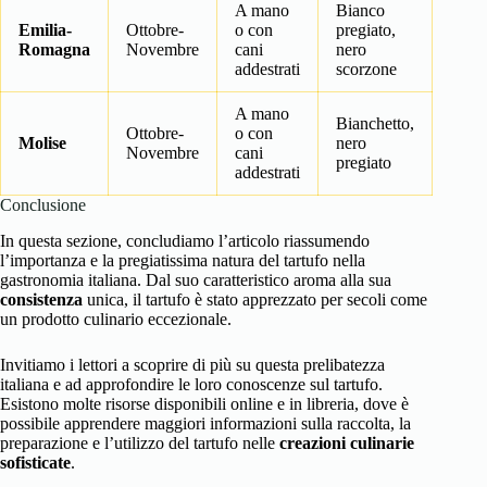
A mano
Bianco
Emilia-
Ottobre-
o con
pregiato,
Romagna
Novembre
cani
nero
addestrati
scorzone
A mano
Bianchetto,
Ottobre-
o con
Molise
nero
Novembre
cani
pregiato
addestrati
Conclusione
In questa sezione, concludiamo l’articolo riassumendo
l’importanza e la pregiatissima natura del tartufo nella
gastronomia italiana. Dal suo caratteristico aroma alla sua
consistenza
unica, il tartufo è stato apprezzato per secoli come
un prodotto culinario eccezionale.
Invitiamo i lettori a scoprire di più su questa prelibatezza
italiana e ad approfondire le loro conoscenze sul tartufo.
Esistono molte risorse disponibili online e in libreria, dove è
possibile apprendere maggiori informazioni sulla raccolta, la
preparazione e l’utilizzo del tartufo nelle
creazioni culinarie
sofisticate
.