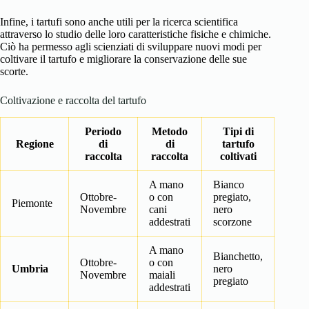
Infine, i tartufi sono anche utili per la ricerca scientifica
attraverso lo studio delle loro caratteristiche fisiche e chimiche.
Ciò ha permesso agli scienziati di sviluppare nuovi modi per
coltivare il tartufo e migliorare la conservazione delle sue
scorte.
Coltivazione e raccolta del tartufo
Periodo
Metodo
Tipi di
Regione
di
di
tartufo
raccolta
raccolta
coltivati
A mano
Bianco
Ottobre-
o con
pregiato,
Piemonte
Novembre
cani
nero
addestrati
scorzone
A mano
Bianchetto,
Ottobre-
o con
Umbria
nero
Novembre
maiali
pregiato
addestrati