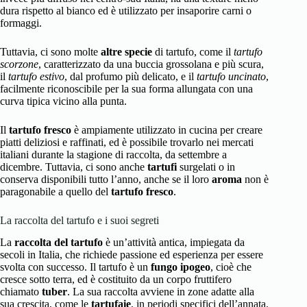
dura rispetto al bianco ed è utilizzato per insaporire carni o
formaggi.
Tuttavia, ci sono molte
altre specie
di tartufo, come il
tartufo
scorzone
, caratterizzato da una buccia grossolana e più scura,
il
tartufo estivo
, dal profumo più delicato, e il
tartufo uncinato
,
facilmente riconoscibile per la sua forma allungata con una
curva tipica vicino alla punta.
Il
tartufo fresco
è ampiamente utilizzato in cucina per creare
piatti deliziosi e raffinati, ed è possibile trovarlo nei mercati
italiani durante la stagione di raccolta, da settembre a
dicembre. Tuttavia, ci sono anche
tartufi
surgelati o in
conserva disponibili tutto l’anno, anche se il loro
aroma
non è
paragonabile a quello del
tartufo fresco
.
La raccolta del tartufo e i suoi segreti
La
raccolta del tartufo
è un’attività antica, impiegata da
secoli in Italia, che richiede passione ed esperienza per essere
svolta con successo. Il tartufo è un
fungo ipogeo
, cioè che
cresce sotto terra, ed è costituito da un corpo fruttifero
chiamato
tuber
. La sua raccolta avviene in zone adatte alla
sua crescita, come le
tartufaie
, in periodi specifici dell’annata.