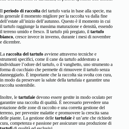
Il
periodo di raccolta
del tartufo varia in base alla specie, ma
in generale il momento migliore per la raccolta va dalla fine
dell’estate all’inizio dell’autunno. Questo è il momento in cui
il tartufo raggiunge la massima maturazione e densità, essendo
il terreno umido e fresco. Il tartufo più pregiato, il
tartufo
bianco
, cresce invece in inverno, durante i mesi di novembre
e dicembre.
La
raccolta del tartufo
avviene attraverso tecniche e
strumenti specifici, come il cane da tartufo addestrato a
individuare l’odore del tartufo, o il vanghetto, uno strumento a
forma di cucchiaio che permette di rimuovere il tartufo senza
danneggiarlo. È importante che la raccolta sia svolta con cura,
in modo da preservare la salute della tartufaia e garantire una
raccolta sostenibile.
Inoltre, le
tartufaie
devono essere gestite in modo oculato per
garantire una raccolta di qualità. È necessario prevedere una
rotazione delle zone di raccolto e una corretta gestione del
terreno, per prevenire malattie e promuovere la crescita sana
delle piante. La gestione delle
tartufaie
è un’arte che richiede
cura, competenza e passione per assicurare una produzione di
tartufi
di qualità ed esclusivi.