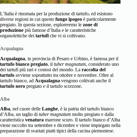
L’Italia è rinomata per la produzione di tartufo, ed esistono
diverse regioni in cui questo
fungo ipogeo
è particolarmente
pregiato. In questa sezione, esploreremo le
zone di
produzione
più famose d’Italia e le caratteristiche
organolettiche dei
tartufi
che vi si coltivano.
Acqualagna
Acqualagna
, in provincia di Pesaro e Urbino, è famosa per il
tartufo bianco pregiato
, il
tuber magnatum
, considerato uno
dei tartufi più rari e costosi del mondo. La
raccolta del
tartufo
avviene soprattutto tra ottobre e novembre. Oltre al
tartufo bianco, ad
Acqualagna
vengono coltivati anche il
tartufo nero
pregiato e il tartufo scorzone.
Alba
Alba
, nel cuore delle
Langhe
, è la patria del tartufo bianco
d’Alba, un taglio di
tuber magnatum
molto pregiato e dalla
caratteristica
venatura
marrone scuro. Il tartufo bianco d’Alba
viene raccolto tra settembre e dicembre e viene impiegato nella
preparazione di svariati piatti tipici della cucina piemontese.