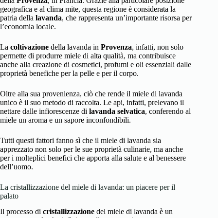
della
Provenza
, in Francia. Grazie alla particolare posizione
geografica e al clima mite, questa regione è considerata la
patria della
lavanda
, che rappresenta un’importante risorsa per
l’economia locale.
La
coltivazione
della lavanda in
Provenza
, infatti, non solo
permette di produrre miele di alta qualità, ma contribuisce
anche alla creazione di cosmetici, profumi e oli essenziali dalle
proprietà benefiche per la pelle e per il corpo.
Oltre alla sua provenienza, ciò che rende il miele di lavanda
unico è il suo metodo di raccolta. Le api, infatti, prelevano il
nettare dalle infiorescenze di
lavanda selvatica
, conferendo al
miele un aroma e un sapore inconfondibili.
Tutti questi fattori fanno sì che il miele di lavanda sia
apprezzato non solo per le sue proprietà culinarie, ma anche
per i molteplici benefici che apporta alla salute e al benessere
dell’uomo.
La cristallizzazione del miele di lavanda: un piacere per il
palato
Il processo di
cristallizzazione
del miele di lavanda è un