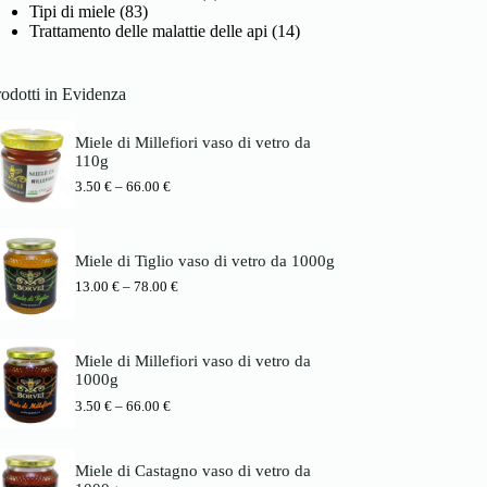
Tipi di miele
(83)
Trattamento delle malattie delle api
(14)
odotti in Evidenza
Miele di Millefiori vaso di vetro da
110g
P
3.50
€
–
66.00
€
r
e
i
s
Miele di Tiglio vaso di vetro da 1000g
s
P
13.00
€
–
78.00
€
p
r
a
e
n
i
n
s
e
Miele di Millefiori vaso di vetro da
s
:
1000g
p
3
P
3.50
€
–
66.00
€
a
.
r
n
5
e
n
0
i
e
Miele di Castagno vaso di vetro da
s
:
€