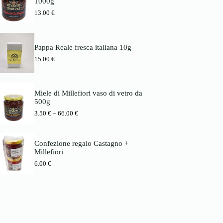
1000g
s
1
b
p
3
13.00
€
i
a
.
s
n
0
6
n
0
6
e
.
Pappa Reale fresca italiana 10g
:
€
0
3
15.00
€
b
0
.
i
5
s
€
0
7
8
Miele di Millefiori vaso di vetro da
€
.
500g
b
0
P
3.50
€
–
66.00
€
i
0
r
s
e
6
€
i
6
Confezione regalo Castagno +
s
.
Millefiori
s
0
p
0
6.00
€
a
n
€
n
e
:
3
.