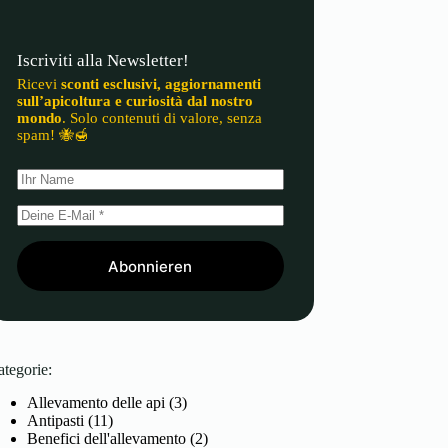
Iscriviti alla Newsletter!
Ricevi
sconti esclusivi, aggiornamenti
sull’apicoltura e curiosità dal nostro
mondo
. Solo contenuti di valore, senza
spam! 🐝🍯
Abonnieren
ategorie:
Allevamento delle api
(3)
Antipasti
(11)
Benefici dell'allevamento
(2)