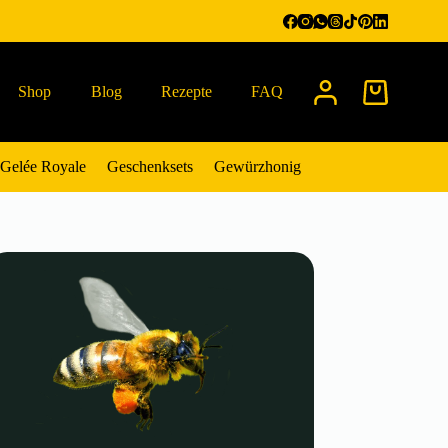
Shop
Blog
Rezepte
FAQ
Warenkorb
Gelée Royale
Geschenksets
Gewürzhonig