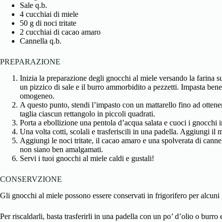
Sale q.b.
4 cucchiai di miele
50 g di noci tritate
2 cucchiai di cacao amaro
Cannella q.b.
PREPARAZIONE
Inizia la preparazione degli gnocchi al miele versando la farina 
un pizzico di sale e il burro ammorbidito a pezzetti. Impasta bene t
omogeneo.
A questo punto, stendi l’impasto con un mattarello fino ad ottenere
taglia ciascun rettangolo in piccoli quadrati.
Porta a ebollizione una pentola d’acqua salata e cuoci i gnocchi i
Una volta cotti, scolali e trasferiscili in una padella. Aggiungi i
Aggiungi le noci tritate, il cacao amaro e una spolverata di cannel
non siano ben amalgamati.
Servi i tuoi gnocchi al miele caldi e gustali!
CONSERVZIONE
Gli gnocchi al miele possono essere conservati in frigorifero per alcuni 
Per riscaldarli, basta trasferirli in una padella con un po’ d’olio o burro 