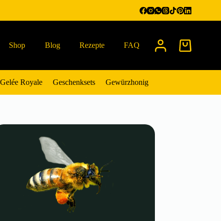
Shop
Blog
Rezepte
FAQ
Warenkorb
Gelée Royale
Geschenksets
Gewürzhonig