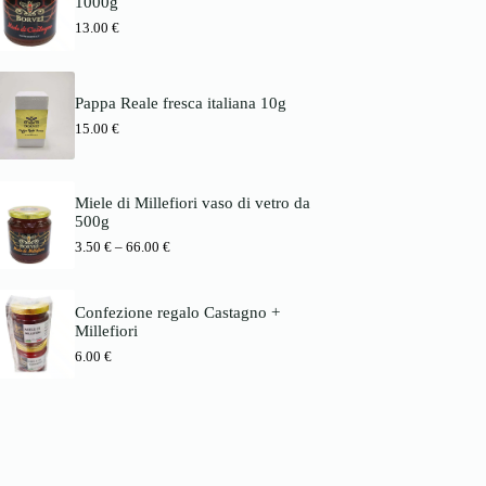
1000g
s
1
b
p
3
13.00
€
i
a
.
s
n
0
6
n
0
6
e
.
Pappa Reale fresca italiana 10g
:
€
0
3
15.00
€
b
0
.
i
5
s
€
0
7
8
Miele di Millefiori vaso di vetro da
€
.
500g
b
0
P
3.50
€
–
66.00
€
i
0
r
s
e
6
€
i
6
Confezione regalo Castagno +
s
.
Millefiori
s
0
p
0
6.00
€
a
n
€
n
e
:
3
.