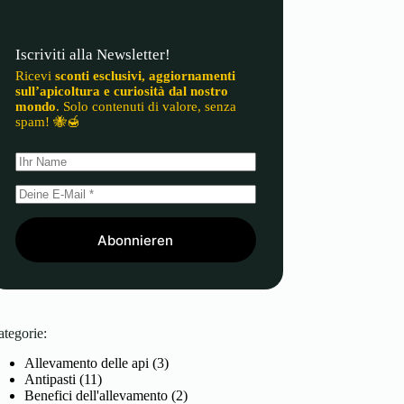
Iscriviti alla Newsletter!
Ricevi
sconti esclusivi, aggiornamenti
sull’apicoltura e curiosità dal nostro
mondo
. Solo contenuti di valore, senza
spam! 🐝🍯
Abonnieren
ategorie:
Allevamento delle api
(3)
Antipasti
(11)
Benefici dell'allevamento
(2)