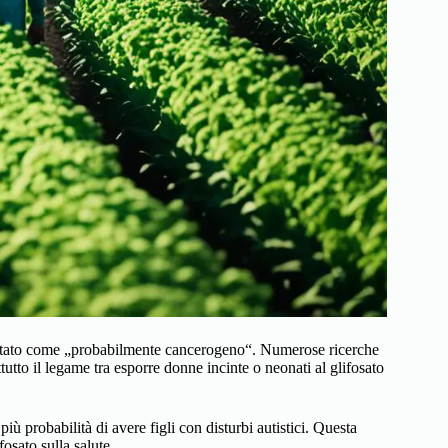
hettato come „probabilmente cancerogeno“. Numerose ricerche
ttutto il legame tra esporre donne incinte o neonati al glifosato
ù probabilità di avere figli con disturbi autistici. Questa
osato sulla salute.