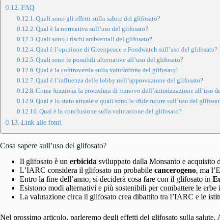
FAQ
Quali sono gli effetti sulla salute del glifosato?
Qual è la normativa sull’uso del glifosato?
Quali sono i rischi ambientali del glifosato?
Qual è l’opinione di Greenpeace e Foodwatch sull’uso del glifosato?
Quali sono le possibili alternative all’uso del glifosato?
Qual è la controversia sulla valutazione del glifosato?
Qual è l’influenza delle lobby nell’approvazione del glifosato?
Come funziona la procedura di rinnovo dell’autorizzazione all’uso de
Qual è lo stato attuale e quali sono le sfide future sull’uso del glifosa
Qual è la conclusione sulla valutazione del glifosato?
Link alle fonti
Cosa sapere sull’uso del glifosato?
Il glifosato è un
erbicida
sviluppato dalla Monsanto e acquisito 
L’IARC considera il glifosato un probabile
cancerogeno
, ma l’
Entro la fine dell’anno, si deciderà cosa fare con il glifosato in
E
Esistono modi alternativi e più sostenibili per combattere le erbe i
La valutazione circa il glifosato crea dibattito tra l’IARC e le ist
Nel prossimo articolo, parleremo degli effetti del glifosato sulla salute