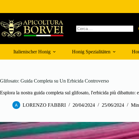
Zum
Inhalt
springen
Keine
Ergebnisse
Italienischer Honig
Honig Spezialitäten
Hon
Glifosato: Guida Completa su Un Erbicida Controverso
Esplora la nostra guida completa sul glifosato, l'erbicida più dibattuto: 
LORENZO FABBRI
20/04/2024
25/06/2024
Mina