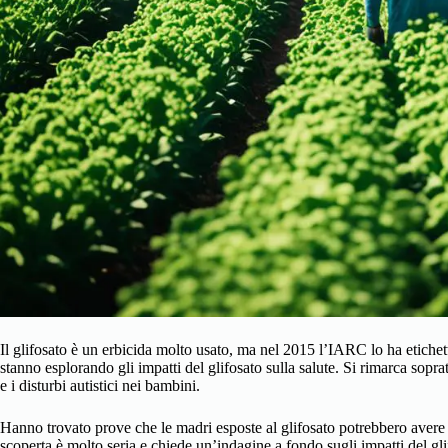
Il glifosato è un erbicida molto usato, ma nel 2015 l’IARC lo ha etic
stanno esplorando gli impatti del glifosato sulla salute. Si rimarca sopra
e i disturbi autistici nei bambini.
Hanno trovato prove che le madri esposte al glifosato potrebbero avere pi
scoperta è molto seria e chiede un’indagine a fondo sugli impatti del glif