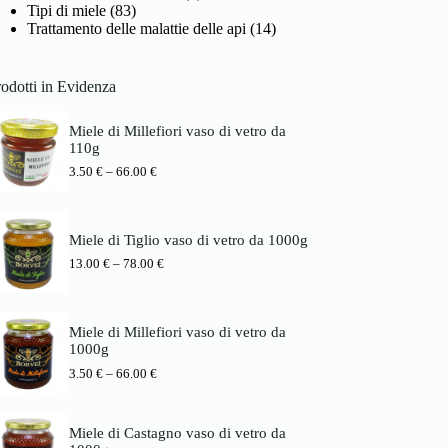
Tipi di miele
(83)
Trattamento delle malattie delle api
(14)
odotti in Evidenza
Miele di Millefiori vaso di vetro da
110g
P
3.50
€
–
66.00
€
r
e
i
s
Miele di Tiglio vaso di vetro da 1000g
s
P
13.00
€
–
78.00
€
p
r
a
e
n
i
n
s
e
Miele di Millefiori vaso di vetro da
s
:
1000g
p
3
P
3.50
€
–
66.00
€
a
.
r
n
5
e
n
0
i
e
Miele di Castagno vaso di vetro da
s
:
€