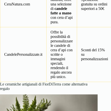
CeraNatura.com
una selezione
gratuita su ordini
di
candele
superiori a 50€
fatte a mano
con cera d’api
pura.
Offre la
possibilità di
personalizzare
le candele di
cera d’api con
Sconti del 15%
CandelePersonalizzate.it
scritte o
su
immagini
personalizzazioni
speciali,
rendendo il
regalo ancora
più unico.
Le ceramiche artigianali di FiorDiTerra come alternativa
regalo