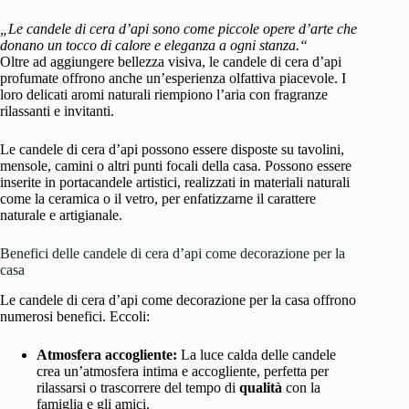
„Le candele di cera d’api sono come piccole opere d’arte che
donano un tocco di calore e eleganza a ogni stanza.“
Oltre ad aggiungere bellezza visiva, le candele di cera d’api
profumate offrono anche un’esperienza olfattiva piacevole. I
loro delicati aromi naturali riempiono l’aria con fragranze
rilassanti e invitanti.
Le candele di cera d’api possono essere disposte su tavolini,
mensole, camini o altri punti focali della casa. Possono essere
inserite in portacandele artistici, realizzati in materiali naturali
come la ceramica o il vetro, per enfatizzarne il carattere
naturale e artigianale.
Benefici delle candele di cera d’api come decorazione per la
casa
Le candele di cera d’api come decorazione per la casa offrono
numerosi benefici. Eccoli:
Atmosfera accogliente:
La luce calda delle candele
crea un’atmosfera intima e accogliente, perfetta per
rilassarsi o trascorrere del tempo di
qualità
con la
famiglia e gli amici.