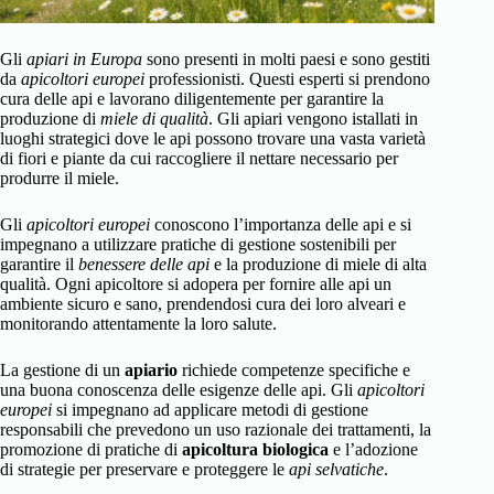
Gli
apiari in Europa
sono presenti in molti paesi e sono gestiti
da
apicoltori europei
professionisti. Questi esperti si prendono
cura delle api e lavorano diligentemente per garantire la
produzione di
miele di qualità
. Gli apiari vengono istallati in
luoghi strategici dove le api possono trovare una vasta varietà
di fiori e piante da cui raccogliere il nettare necessario per
produrre il miele.
Gli
apicoltori europei
conoscono l’importanza delle api e si
impegnano a utilizzare pratiche di gestione sostenibili per
garantire il
benessere delle api
e la produzione di miele di alta
qualità. Ogni apicoltore si adopera per fornire alle api un
ambiente sicuro e sano, prendendosi cura dei loro alveari e
monitorando attentamente la loro salute.
La gestione di un
apiario
richiede competenze specifiche e
una buona conoscenza delle esigenze delle api. Gli
apicoltori
europei
si impegnano ad applicare metodi di gestione
responsabili che prevedono un uso razionale dei trattamenti, la
promozione di pratiche di
apicoltura biologica
e l’adozione
di strategie per preservare e proteggere le
api selvatiche
.