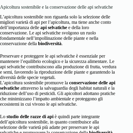
Apicoltura sostenibile e la conservazione delle api selvatiche
L’apicoltura sostenibile non riguarda solo la selezione delle
migliori varietà di api per l’apicoltura, ma tiene anche conto
dell’importanza delle
api selvatiche
e della loro
conservazione. Le api selvatiche svolgono un ruolo
fondamentale nell’impollinazione delle piante e nella
conservazione della
biodiversità
.
Preservare e proteggere le api selvatiche è essenziale per
mantenere l’equilibrio ecologico e la sicurezza alimentare. Le
api selvatiche contribuiscono alla produzione di frutta, verdura
e semi, favorendo la riproduzione delle piante e garantendo la
diversità delle specie vegetali.
L’apicoltura sostenibile promuove la
conservazione delle api
selvatiche
attraverso la salvaguardia degli habitat naturali e la
riduzione dell’uso di pesticidi. Gli apicoltori adottano pratiche
che minimizzano l’impatto ambientale e proteggono gli
ecosistemi in cui vivono le api selvatiche.
Lo
studio delle razze di api
è quindi parte integrante
dell’apicoltura sostenibile, in quanto contribuisce alla
selezione delle varietà più adatte per preservare le api
selvatiche e promuovere la conservazione della
biodiversità
.