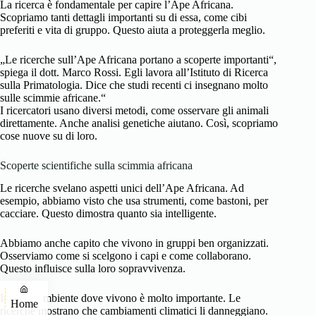
La ricerca è fondamentale per capire l’Ape Africana.
Scopriamo tanti dettagli importanti su di essa, come cibi
preferiti e vita di gruppo. Questo aiuta a proteggerla meglio.
„Le ricerche sull’Ape Africana portano a scoperte importanti“,
spiega il dott. Marco Rossi. Egli lavora all’Istituto di Ricerca
sulla Primatologia. Dice che studi recenti ci insegnano molto
sulle scimmie africane.“
I ricercatori usano diversi metodi, come osservare gli animali
direttamente. Anche analisi genetiche aiutano. Così, scopriamo
cose nuove su di loro.
Scoperte scientifiche sulla scimmia africana
Le ricerche svelano aspetti unici dell’Ape Africana. Ad
esempio, abbiamo visto che usa strumenti, come bastoni, per
cacciare. Questo dimostra quanto sia intelligente.
Abbiamo anche capito che vivono in gruppi ben organizzati.
Osserviamo come si scelgono i capi e come collaborano.
Questo influisce sulla loro sopravvivenza.
Infine, l’ambiente dove vivono è molto importante. Le
Home
ricerche mostrano che cambiamenti climatici li danneggiano.