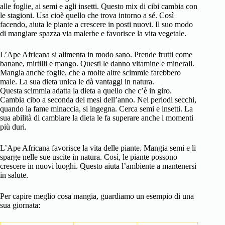
alle foglie, ai semi e agli insetti. Questo mix di cibi cambia con
le stagioni. Usa cioè quello che trova intorno a sé. Così
facendo, aiuta le piante a crescere in posti nuovi. Il suo modo
di mangiare spazza via malerbe e favorisce la vita vegetale.
L’Ape Africana si alimenta in modo sano. Prende frutti come
banane, mirtilli e mango. Questi le danno vitamine e minerali.
Mangia anche foglie, che a molte altre scimmie farebbero
male. La sua dieta unica le dà vantaggi in natura.
Questa scimmia adatta la dieta a quello che c’è in giro.
Cambia cibo a seconda dei mesi dell’anno. Nei periodi secchi,
quando la fame minaccia, si ingegna. Cerca semi e insetti. La
sua abilità di cambiare la dieta le fa superare anche i momenti
più duri.
L’Ape Africana favorisce la vita delle piante. Mangia semi e li
sparge nelle sue uscite in natura. Così, le piante possono
crescere in nuovi luoghi. Questo aiuta l’ambiente a mantenersi
in salute.
Per capire meglio cosa mangia, guardiamo un esempio di una
sua giornata: