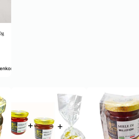
10g
renkorb