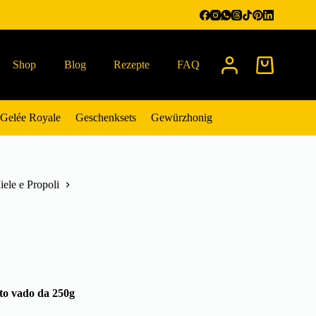
Shop
Blog
Rezepte
FAQ
Warenkorb
Gelée Royale
Geschenksets
Gewürzhonig
ele e Propoli
ato vado da 250g