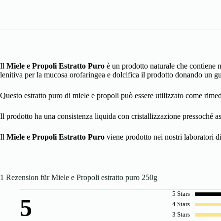
Il
Miele e Propoli Estratto Puro
è un prodotto naturale che contiene mi
lenitiva per la mucosa orofaringea e dolcifica il prodotto donando un g
Questo estratto puro di miele e propoli può essere utilizzato come rime
Il prodotto ha una consistenza liquida con cristallizzazione pressoché a
Il
Miele e Propoli Estratto Puro
viene prodotto nei nostri laboratori d
1 Rezension für
Miele e Propoli estratto puro 250g
5 Stars
5
4 Stars
3 Stars