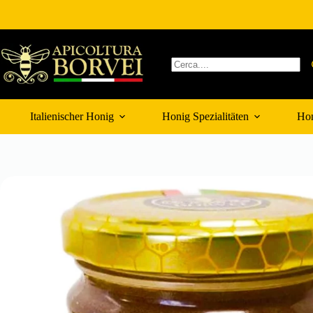
Zum
Inhalt
springen
Keine
Ergebnisse
Italienischer Honig
Honig Spezialitäten
Hon