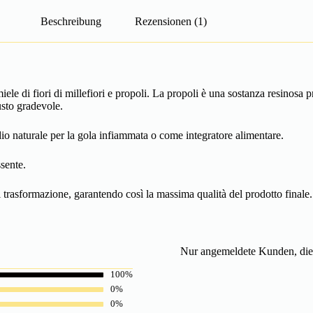
Beschreibung
Rezensionen (1)
ele di fiori di millefiori e propoli. La propoli è una sostanza resinosa p
usto gradevole.
dio naturale per la gola infiammata o come integratore alimentare.
ssente.
i trasformazione, garantendo così la massima qualità del prodotto finale.
Nur angemeldete Kunden, die 
100%
0%
0%