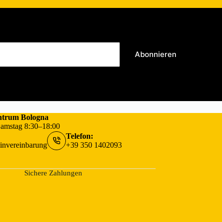
Abonnieren
Zentrum Bologna
 Samstag 8:30–18:00
Telefon:
minvereinbarung
+39 350 1402093
Sichere Zahlungen