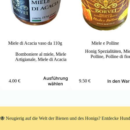
Miele di Acacia vaso da 110g
Miele e Polline
Honig Spezialitäten
,
Mie
Bomboniere al miele
,
Miele
Polline
,
Polline di fio
Artigianale
,
Miele di Acacia
eses
Ausführung
In den Wa
4.00
€
9.50
€
odukt
wählen
ist
hrere
rianten
f.
e
tionen
🐝 Neugierig auf die Welt der Bienen und des Honigs? Entdecke Hunde
nnen
f
r