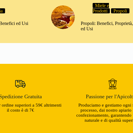
Miele e
ia
Prodotti
Propoli
 Benefici ed Usi
Propoli: Benefici, Proprietà,
ed Usi
Spedizione Gratuita
Passione per l'Apicol
er ordine superiori a 59€ altrimenti
Produciamo e gestiamo ogni 
il costo è di 7€
processo, dai nostro apiario 
confezionamento, garantendo 
naturale e di qualità super