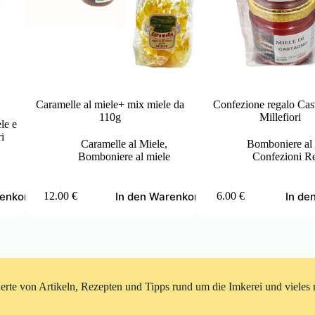
Caramelle al miele+ mix miele da
Confezione regalo Cas
110g
Millefiori
le e
ri
Caramelle al Miele
,
Bomboniere al 
Bomboniere al miele
Confezioni R
renkorb
In den Warenkorb
In de
12.00
€
6.00
€
rte von Artikeln, Rezepten und Tipps rund um die Imkerei und vieles