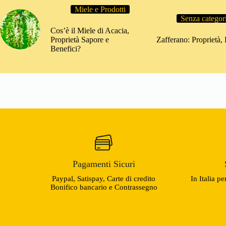
oduktseite
Miele e Prodotti
wählt
Senza categor
rden
Cos’è il Miele di Acacia,
Proprietà Sapore e
Zafferano: Proprietà,
Benefici?
Pagamenti Sicuri
Paypal, Satispay, Carte di credito
In Italia p
Bonifico bancario e Contrassegno