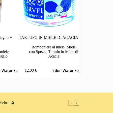
tagno +
TARTUFO IN MIELE DI ACACIA
Miele di Millefiori 
110
Bomboniere al miele
,
Miele
miele
,
con Spezie
,
Tartufo in Miele di
Bomboniere 
egalo
Acacia
Artigianale
,
M
Dieses
n Warenkorb
In den Warenkorb
12.00
€
3.50
€
–
66.00
€
Produkt
Preisspanne:
weist
3.50 €
mehrere
bis
Varianten
66.00 €
auf.
Die
Optionen
 mehr!
können
auf
der