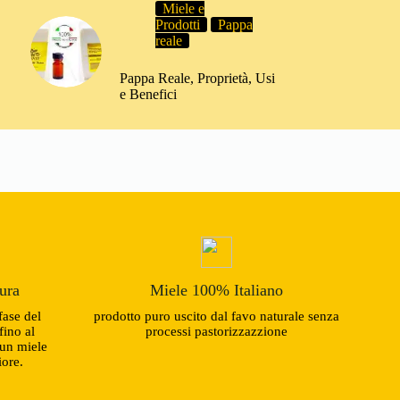
Miele e
Produktseite
Prodotti
Pappa
gewählt
reale
werden
Pappa Reale, Proprietà, Usi
e Benefici
tura
Miele 100% Italiano
fase del
prodotto puro uscito dal favo naturale senza
fino al
processi pastorizzazzione
un miele
iore.