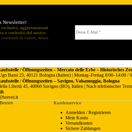
la Newsletter!
i esclusivi, aggiornamenti
ra e curiosità dal nostro
o contenuti di valore, senza
aufsstelle / Öffnungszeiten – Mercato delle Erbe – Historisches 
Ugo Bassi 25, 40121 Bologna (Italien) | Montag–Freitag 8:00–14:00 /
aufsstelle / Öffnungszeiten – Savigno, Valsamoggia, Bologna
della Libertà 45, 40060 Savigno (BO), Italien | Nach telefonischer Ter
l:
@borvei.it
Betrieb
Kundenservice
Anmelden / Registrieren
Mein Konto
Versandkosten
Sichere Zahlungen