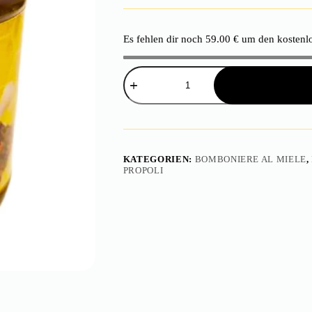
Es fehlen dir noch
59.00
€
um den kostenlo
Miele
e
Propoli
estratto
puro
250g
Menge
KATEGORIEN:
BOMBONIERE AL MIELE
,
PROPOLI