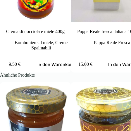
Crema di nocciola e miele 400g
Pappa Reale fresca italiana 
Bomboniere al miele
,
Creme
Pappa Reale Fresca
Spalmabili
In den Warenkorb
In den Wa
9.50
€
15.00
€
Ähnliche Produkte