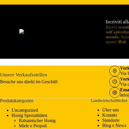
Iscriviti al
Ricevi
scont
sull’apicoltu
mondo
. Sol
spam! 🐝🍯
Verk
Via 
Unsere Verkaufsstellen
Verk
Besuche uns direkt im Geschäft
Via 
Emai
info
Produktkategorien
Landwirtschaftlicher 
Über uns
Uncategorized
Kontakt
Honig Spezialitäten
Standorte
Balsamischer Honig
Blog e News
Miele e Propoli