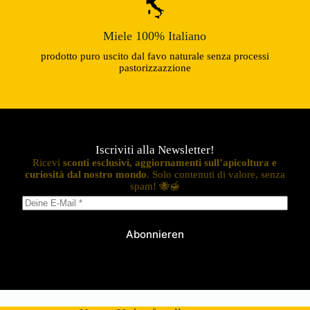
Miele 100% Italiano
prodotto puro uscito dal favo naturale senza processi
pastorizzazzione
Iscriviti alla Newsletter!
Ricevi
sconti esclusivi, aggiornamenti sull’apicoltura e
curiosità dal nostro mondo
. Solo contenuti di valore, senza
spam! 🐝🍯
Abonnieren