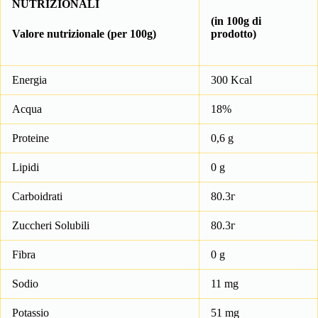
NUTRIZIONALI
(in 100g di
Valore nutrizionale (per 100g)
prodotto)
Energia
300 Kcal
Acqua
18%
Proteine
0,6 g
Lipidi
0 g
Carboidrati
80.3г
Zuccheri Solubili
80.3г
Fibra
0 g
Sodio
11 mg
Potassio
51 mg