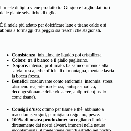
Il miele di tiglio viene prodotto tra Giugno e Luglio dai fiori
delle piante selvatiche di tiglio.
È il miele più adatto per dolcificare latte e tisane calde e si
abbina a formaggi d’alpeggio sia freschi che stagionati.
Consistenza
: inizialmente liquido poi cristallizza.
Colore:
tra il bianco e il giallo paglierino.
Sapore
: intenso, profumato, balsamico rimanda alla
salvia fresca, erbe officinali di montagna, menta e lascia
la bocca fresca.
Benefici
: coadiuvante conto emicrania, insonnia, stress
,dismenorrea, arteriosclerosi, antispasmodico,
decongestionante delle vie aeree, antipiretico( usato
come tisana).
Consigli d’uso
: ottimo per tisane e thè, abbinato a
macedonie, yogurt, parmigiano reggiano, pesce.
100% di nostra produzione:
raccogliamo il miele
direttamente dai nostri alveari, immersi nella natura
incontaminata. il miele viene quindi estratto nel nostro