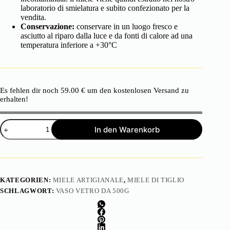
laboratorio di smielatura e subito confezionato per la
vendita.
Conservazione:
conservare in un luogo fresco e
asciutto al riparo dalla luce e da fonti di calore ad una
temperatura inferiore a +30°C
Es fehlen dir noch
59.00
€
um den kostenlosen Versand zu
erhalten!
Miele
In den Warenkorb
di
Tiglio
vaso
di
vetro
da
KATEGORIEN:
MIELE ARTIGIANALE
,
MIELE DI TIGLIO
500g
SCHLAGWORT:
VASO VETRO DA 500G
Menge