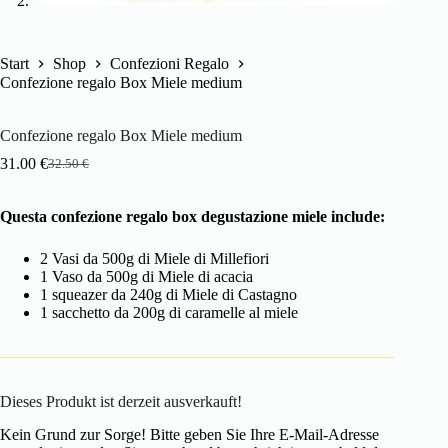
Start
Shop
Confezioni Regalo
Confezione regalo Box Miele medium
Confezione regalo Box Miele medium
31.00
€
32.50
€
Ursprünglicher
Aktueller
Preis
Preis
war:
ist:
Questa confezione regalo box degustazione miele include:
32.50 €
31.00 €.
2 Vasi da 500g di Miele di Millefiori
1 Vaso da 500g di Miele di acacia
1 squeazer da 240g di Miele di Castagno
1 sacchetto da 200g di caramelle al miele
Dieses Produkt ist derzeit ausverkauft!
Kein Grund zur Sorge! Bitte geben Sie Ihre E-Mail-Adresse