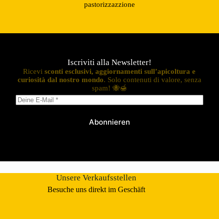
pastorizzazzione
Iscriviti alla Newsletter!
Ricevi
sconti esclusivi, aggiornamenti sull’apicoltura e
curiosità dal nostro mondo
. Solo contenuti di valore, senza
spam! 🐝🍯
Abonnieren
Unsere Verkaufsstellen
Besuche uns direkt im Geschäft