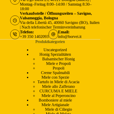
Montag–Freitag 8:00–14:00 / Samstag 8:30–
18:00
Verkaufsstelle / Öffnungszeiten – Savigno,
Valsamoggia, Bologna
Via della Libertà 45, 40060 Savigno (BO), Italien
| Nach telefonischer Terminvereinbarung
Telefon:
Email:
+39 350 1402093
info@borvei.it
Produktkategorien
Uncategorized
Honig Spezialitäten
Balsamischer Honig
Miele e Propoli
Propoli
Creme Spalmabili
Miele con Spezie
Tartufo in Miele di Acacia
Miele allo Zafferano
CURCUMA E MIELE
Miele al Peperoncino
Bomboniere al miele
Miele Artigianale
Miele di Ciliegio
Miele di Melata