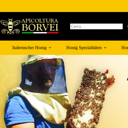
Zum
Inhalt
springen
Keine
Ergebnisse
Italienischer Honig
Honig Spezialitäten
Hon