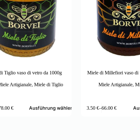
di Tiglio vaso di vetro da 1000g
Miele di Millefiori vaso d
iele Artigianale
,
Miele di Tiglio
Miele Artigianale
,
Mi
Dieses
Ausführung wählen
Au
78.00
€
3.50
€
–
66.00
€
Produkt
reisspanne:
Preisspanne:
weist
3.00 €
3.50 €
mehrere
is
bis
Varianten
8.00 €
66.00 €
auf.
Die