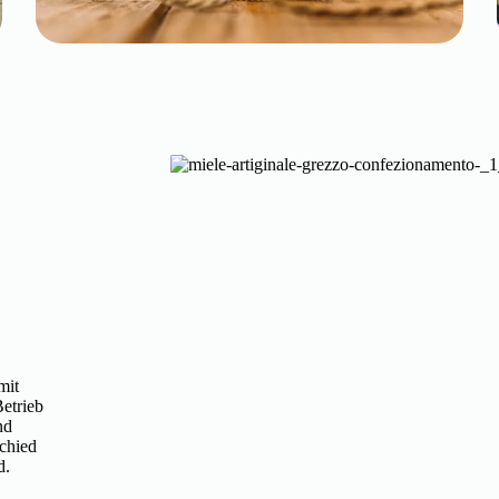
mit
Betrieb
nd
chied
d.