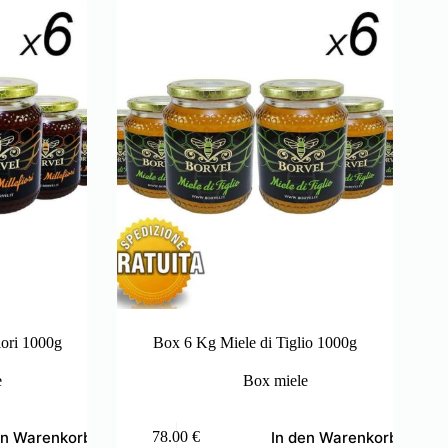
iori 1000g
Box 6 Kg Miele di Tiglio 1000g
e
Box miele
en Warenkorb
In den Warenkorb
78.00
€