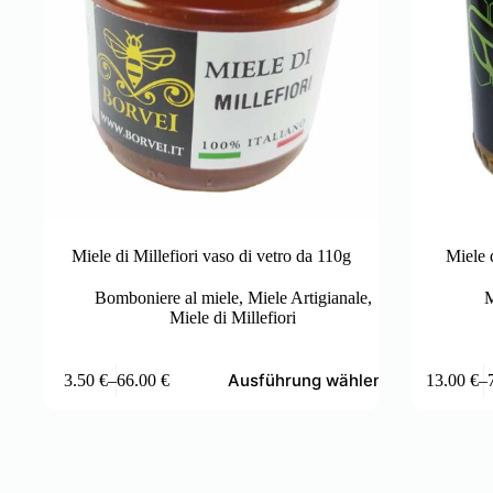
Miele di Millefiori vaso di vetro da 110g
Miele 
Bomboniere al miele
,
Miele Artigianale
,
M
Miele di Millefiori
Dieses
Dieses
Ausführung wählen
3.50
€
–
66.00
€
13.00
€
–
Produkt
Produkt
Preisspanne:
P
weist
weist
3.50 €
1
mehrere
mehrere
bis
b
Varianten
Varianten
66.00 €
7
auf.
auf.
Die
Die