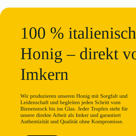
Optionen
Optionen
können
können
auf
auf
der
der
Produktseite
Produktseite
100 % italienisch
gewählt
gewählt
werden
werden
Honig – direkt v
Imkern
Wir produzieren unseren Honig mit Sorgfalt und
Leidenschaft und begleiten jeden Schritt vom
Bienenstock bis ins Glas. Jeder Tropfen steht für
unsere direkte Arbeit als Imker und garantiert
Authentizität und Qualität ohne Kompromisse.